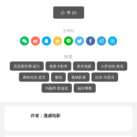
赞 (
0
)

分享到









标签
克里斯托弗·诺兰
奥斯卡影帝
奥本海默
小罗伯特·唐尼
弗洛伦丝·皮尤
戛纳
戛纳影展
拉米·马雷克
玛丽昂·歌迪亚
福尔摩斯
作者：
漫威电影