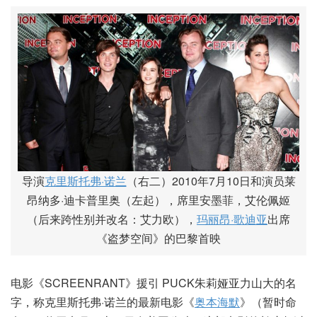
导演
克里斯托弗·诺兰
（右二）2010年7月10日和演员莱
昂纳多·迪卡普里奥（左起），席里安墨菲，艾伦佩姬
（后来跨性别并改名：艾力欧），
玛丽昂·歌迪亚
出席
《盗梦空间》的巴黎首映
电影《SCREENRANT》援引 PUCK朱莉娅亚力山大的名
字，称克里斯托弗·诺兰的最新电影《
奥本海默
》（暂时命