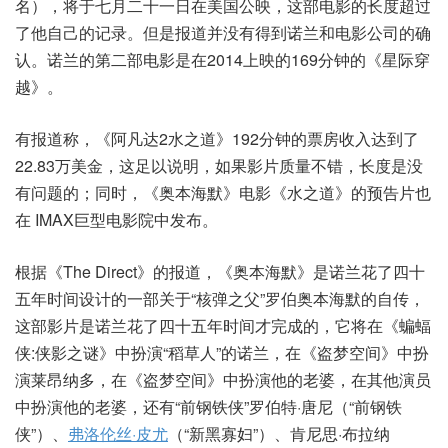
名），将于七月二十一日在美国公映，这部电影的长度超过
了他自己的记录。但是报道并没有得到诺兰和电影公司的确
认。诺兰的第二部电影是在2014上映的169分钟的《星际穿
越》。
有报道称，《阿凡达2水之道》192分钟的票房收入达到了
22.83万美金，这足以说明，如果影片质量不错，长度是没
有问题的；同时，《奥本海默》电影《水之道》的预告片也
在 IMAX巨型电影院中发布。
根据《The Direct》的报道，《奥本海默》是诺兰花了四十
五年时间设计的一部关于“核弹之父”罗伯奥本海默的自传，
这部影片是诺兰花了四十五年时间才完成的，它将在《蝙蝠
侠:侠影之谜》中扮演“稻草人”的诺兰，在《盗梦空间》中扮
演莱昂纳多，在《盗梦空间》中扮演他的老婆，在其他演员
中扮演他的老婆，还有“前钢铁侠”罗伯特·唐尼（“前钢铁
侠”）、
弗洛伦丝·皮尤
（“新黑寡妇”）、肯尼思·布拉纳