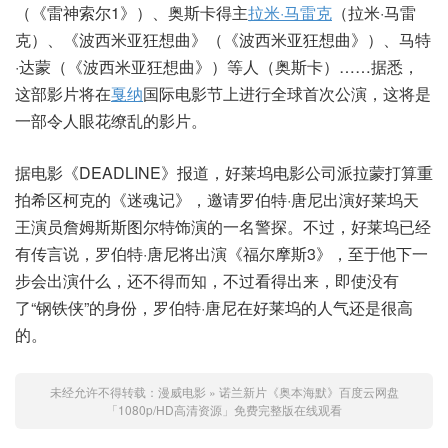
（《雷神索尔1》）、奥斯卡得主
拉米·马雷克
（拉米·马雷
克）、《波西米亚狂想曲》（《波西米亚狂想曲》）、马特
·达蒙（《波西米亚狂想曲》）等人（奥斯卡）……据悉，
这部影片将在
戛纳
国际电影节上进行全球首次公演，这将是
一部令人眼花缭乱的影片。
据电影《DEADLINE》报道，好莱坞电影公司派拉蒙打算重
拍希区柯克的《迷魂记》，邀请罗伯特·唐尼出演好莱坞天
王演员詹姆斯斯图尔特饰演的一名警探。不过，好莱坞已经
有传言说，罗伯特·唐尼将出演《福尔摩斯3》，至于他下一
步会出演什么，还不得而知，不过看得出来，即使没有
了“钢铁侠”的身份，罗伯特·唐尼在好莱坞的人气还是很高
的。
未经允许不得转载：
漫威电影
»
诺兰新片《奥本海默》百度云网盘
「1080p/HD高清资源」免费完整版在线观看