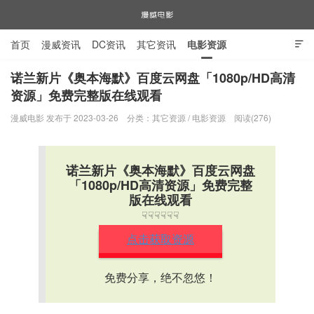
首页
漫威资讯
DC资讯
其它资讯
电影资源

电视剧资源
漫威图片
诺兰新片《奥本海默》百度云网盘「1080p/HD高清
资源」免费完整版在线观看
漫威电影
漫威电影 发布于 2023-03-26
分类：
其它资源
/
电影资源
阅读(276)
诺兰新片《奥本海默》百度云网盘
「1080p/HD高清资源」免费完整
版在线观看
☟☟☟☟☟☟
点击获取资源
免费分享，绝不忽悠！