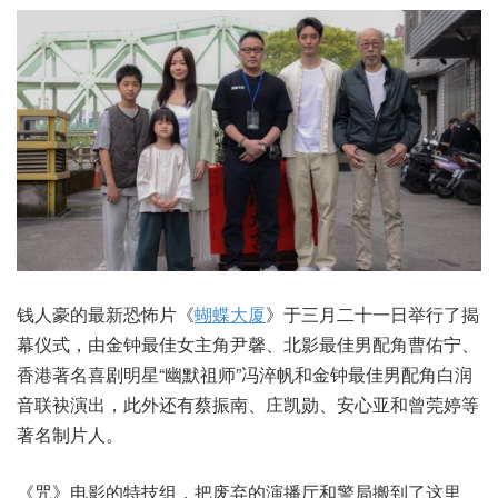
钱人豪的最新恐怖片《
蝴蝶大厦
》于三月二十一日举行了揭
幕仪式，由金钟最佳女主角尹馨、北影最佳男配角曹佑宁、
香港著名喜剧明星“幽默祖师”冯淬帆和金钟最佳男配角白润
音联袂演出，此外还有蔡振南、庄凯勋、安心亚和曾莞婷等
著名制片人。
《咒》电影的特技组，把废弃的演播厅和警局搬到了这里