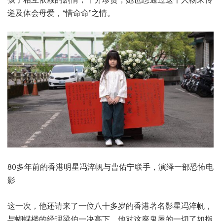
递及体会母爱，“惜命命”之情。
80多年前的香港明星冯淬帆与曹佑宁联手，演绎一部恐怖电
影
这一次，他还请来了一位八十多岁的香港著名影星冯淬帆，
与蝴蝶楼的经理梁伯一决高下，他对这座鬼屋的一切了如指