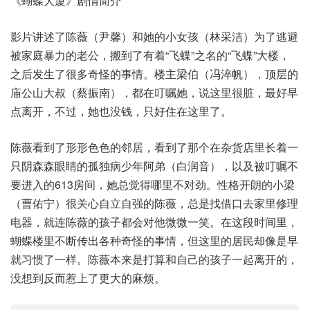
《蝴蝶大厦》剧情简介
影片讲述了陈薇（尹馨）和她的小女孩（林采洁）为了逃避
被家庭暴力的老公，搬到了有着“飞蝶”之名的“飞蝶”大楼，
之后发生了很多奇怪的事情。楼主梁伯（冯淬帆），顶层的
庙公山大叔（蔡振南），都在叮嘱她，说这里很脏，最好早
点离开，不过，她也没钱，只好住在这里了。
陈薇看到了形形色色的邻居，看到了那个在杂货店里长着一
只阴森森眼睛的孤独病少年阿弟（白润音），以及被叮嘱不
要进入的613房间，她总觉得哪里不对劲。性格开朗的小梁
（曹佑宁）很关心自立自强的陈薇，总是找借口去家里修理
电器，就连陈薇的孩子都会对他微微一笑。在这段时间里，
蝴蝶楼里不断传出各种奇怪的事情，但这里的居民却像是早
就习惯了一样。陈薇本来是打算和自己的孩子一起离开的，
没想到反而惹上了更大的麻烦。