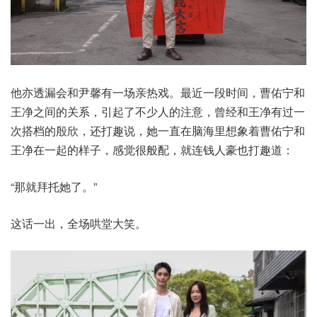
他亦透漏会和尹馨有一场亲热戏。最近一段时间，曹佑宁和
王净之间的关系，引起了不少人的注意，曾经和王净有过一
次搭档的殷欣，还打趣说，她一直在脑海里想象着曹佑宁和
王净在一起的样子，感觉很般配，就连钱人豪也打趣道：
“那就拜托她了。”
这话一出，全场哄堂大笑。