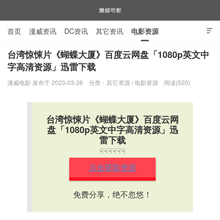
首页
漫威资讯
DC资讯
其它资讯
电影资源

电视剧资源
漫威图片
台湾惊悚片《蝴蝶大厦》百度云网盘「1080p英文中
字高清资源」迅雷下载
漫威电影
漫威电影 发布于 2023-03-26
分类：
其它资源
/
电影资源
阅读(520)
台湾惊悚片《蝴蝶大厦》百度云网
盘「1080p英文中字高清资源」迅
雷下载
☟☟☟☟☟☟
点击获取资源
免费分享，绝不忽悠！