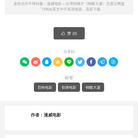
未经允许不得转载：
漫威电影
»
台湾惊悚片《蝴蝶大厦》百度云网盘
「1080p英文中字高清资源」迅雷下载
赞 (
0
)

分享到









标签
恐怖电影
惊悚电影
蝴蝶大厦
作者：
漫威电影