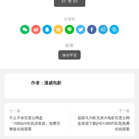
赞 (
0
)

分享到









标签
保你平安
作者：
漫威电影
上一篇
下一篇
不止不休百度云网盘
超级马力欧兄弟大电影百度云网
「1080p/HD高清资源」免费完
盘资源下载[HD1080P高清]免费
整版在线观看
在线观看