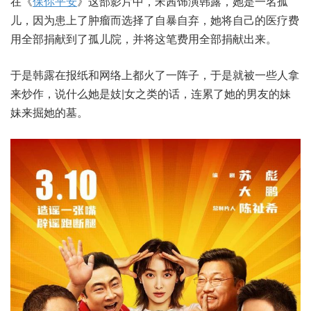
在《
保你平安
》这部影片中，宋茜饰演韩露，她是一名孤
儿，因为患上了肿瘤而选择了自暴自弃，她将自己的医疗费
用全部捐献到了孤儿院，并将这笔费用全部捐献出来。
于是韩露在报纸和网络上都火了一阵子，于是就被一些人拿
来炒作，说什么她是妓|女之类的话，连累了她的男友的妹
妹来掘她的墓。