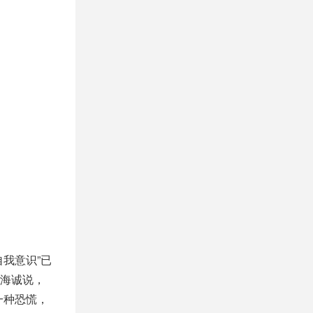
我意识”已
海诚说，
一种恐慌，