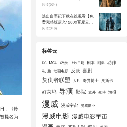
蓝光4K高清】
阅读(534)
逃出白垩纪下载在线观看【免
费完整版蓝光1280p百度云】
网盘资源
阅读(346)
标签云
动作
剧本
MCU
剧集
DC
X战警
上映日期
喜剧
动画
反派
动画电影
复仇者联盟
奇异博士
奥斯卡
大片
导演
好莱坞
影院
海报
死侍
意外
漫威
漫威宇宙
漫威影业
日，《铃
漫威电影
漫威电影宇宙
被提名为
漫画
票房
编剧
系列电影