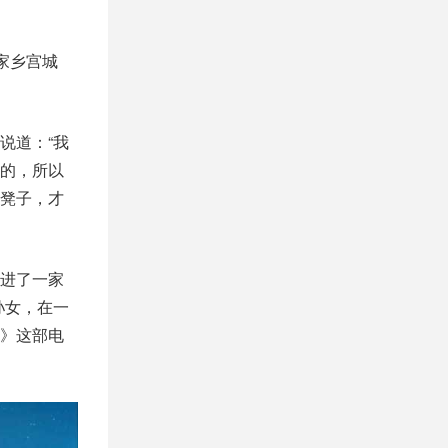
家乡宫城
说道：“我
的，所以
凳子，才
进了一家
孙女，在一
》这部电