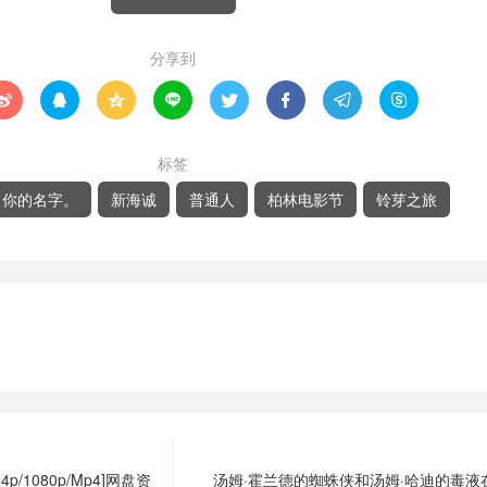
分享到








标签
你的名字。
新海诚
普通人
柏林电影节
铃芽之旅
/1080p/Mp4]网盘资
汤姆·霍兰德的蜘蛛侠和汤姆·哈迪的毒液