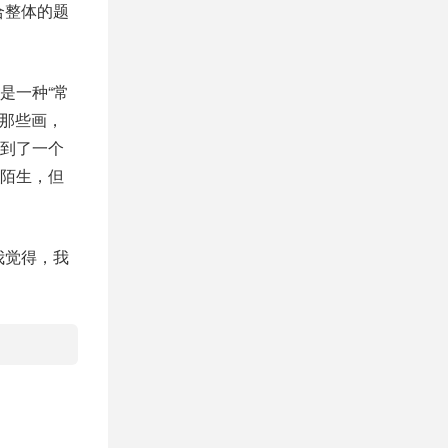
合整体的题
是一种“常
的那些画，
到了一个
陌生，但
我觉得，我