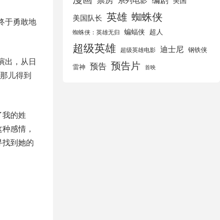
美国
英雄
蜘蛛侠
美国队长
终于勇敢地
蝙蝠侠
超人
蜘蛛侠：英雄无归
超级英雄
迪士尼
钢铁侠
超级英雄电影
演出，从日
预告片
预告
雷神
首映
那儿得到
了我的姓
这种感情，
寻找到她的