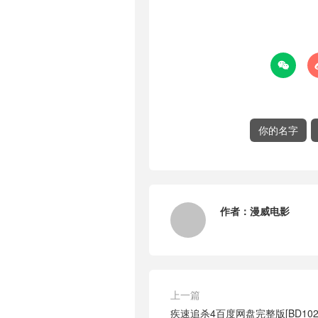

你的名字
作者：
漫威电影
上一篇
疾速追杀4百度网盘完整版[BD1024p