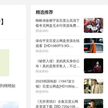
精选推荐
P】
蜘蛛侠纵横宇宙百度云高清下
载夸克网盘无水印资源免费下
载
阅读(445)
保你平安百度云网盘资源在线
观看【HD1080P/3.9G-
MP4】蓝光典藏版
阅读(422)
《秘密入侵》龙妈真实身份公
布！真的是斯库鲁人，不过是
塔洛斯之女
阅读(830)
2023韩国电影《1947波士
到栩栩如
顿》百度云网盘[HD1080p高
清韩语中字]资源下载分享
阅读(934)
《无所畏惧2》全集百度云网
盘资源下载【BD-720p1080p