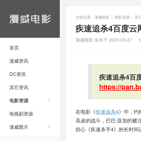
当前位置：
漫威电影
电影资源
其
>
>
疾速追杀4百度云
漫威电影 发布于 2023-03-27
首页
漫威资讯
DC资讯
疾速追杀4百
https://pan
其它资讯
电影资源
在电影《
疾速追杀4
》中，约
电视剧资源
高桌的战斗，巴巴·亚加的赌
漫威图片
担心《疾速杀手4》的长时间