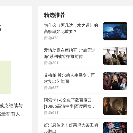
精选推荐
载
为什么《阿凡达：水之道》的
高帧率如此重要？
阅读(473)
爱情劫案在摩纳哥：“瞒天过
海”系列或将拍摄前传
阅读(301)
艾梅柏·希尔德人生巨变，再
次复出艺能圈
阅读(637)
阿索卡1-8全集下载百度云
威克继续与
[1080p高清中字]百度网盘资
源免费在线观看
阅读(911)
然最初有人
好消息传来！好莱坞大罢工初
步胜出