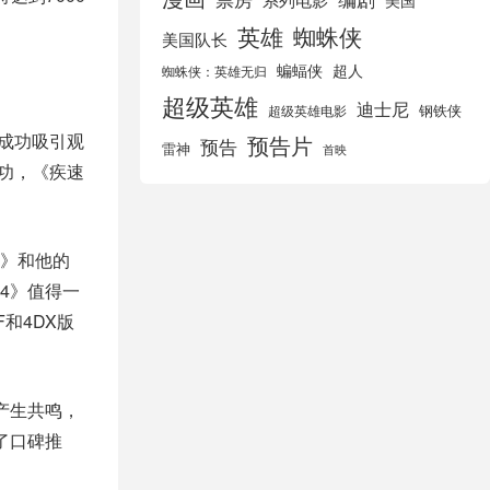
美国
英雄
蜘蛛侠
美国队长
蝙蝠侠
超人
蜘蛛侠：英雄无归
超级英雄
迪士尼
钢铁侠
超级英雄电影
次成功吸引观
预告片
预告
雷神
首映
功，《疾速
》和他的
4》值得一
和4DX版
产生共鸣，
了口碑推