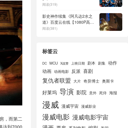
阅读(319)
影史神作续集《阿凡达2水之
道》百度云在线【1080P高
清】网盘资源下载
阅读(381)
标签云
动作
剧本
MCU
剧集
DC
X战警
上映日期
喜剧
动画
反派
动画电影
复仇者联盟
奇异博士
奥斯卡
大片
导演
好莱坞
影院
海报
死侍
意外
漫威
漫威宇宙
漫威影业
漫威电影
漫威电影宇宙
票房，而第二
漫画
达到7000
票房
编剧
系列电影