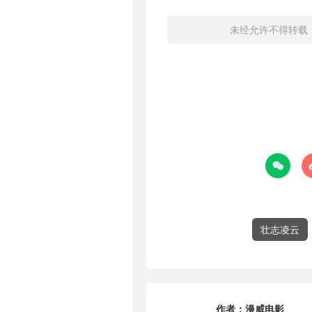
未经允许不得转载

壮志凌云
作者：
漫威电影