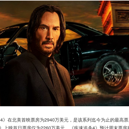
速追杀4》在北美首映票房为2940万美元，是该系列迄今为止的最高
》上映首日票房仅为2260万美元。《疾速追杀4》预计周末票房将