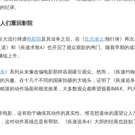
的纪录。
让人们重回影院
在大流行肆虐
电影院
及其业务之后。在《
壮志凌云
:独行侠》再
之道》和《疾速求救4》也开启了观众观影的闸门。随着早期的成
继续上升。
杀
》系列从未像改编电影那样容易吸引观众。然而，《疾速约翰
的兴趣。在十几个不同的国家拍摄的大镜头，证明了《疾速追杀
湛的动作场面和视觉效果，大多数观众都希望观看IMAX、PLF
作电影，这有助于确保其动作的真实性。维克想退休的愿望让人
，这对动作英雄总是有帮助。《疾速追杀4》大胆的结尾也鼓励