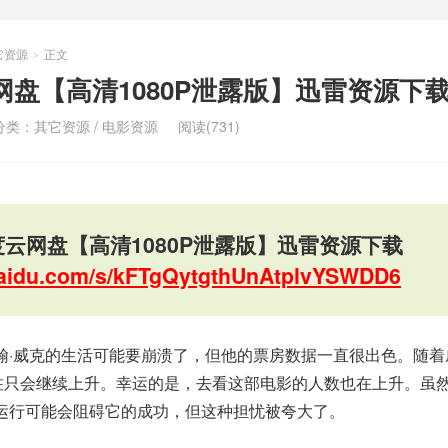
它资源
正文
>
网盘【高清1080P泄露版】迅雷资源下
分类：
其它资源
/
电影资源
阅读(731)
度云网盘【高清1080P泄露版】迅雷资源下载
.baidu.com/s/kFTgQytgthUnAtplvYSWDD6
翰·威克的生活可能要崩溃了，但他的票房数据一直很出色。随着
注只会继续上升。幸运的是，去看这部电影的人数也在上升。虽
运行可能会阻碍它的成功，但这种担忧被夸大了。