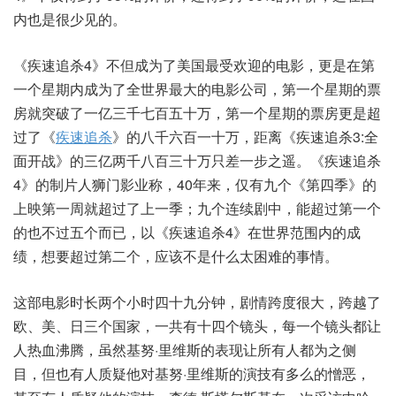
内也是很少见的。
《疾速追杀4》不但成为了美国最受欢迎的电影，更是在第
一个星期内成为了全世界最大的电影公司，第一个星期的票
房就突破了一亿三千七百五十万，第一个星期的票房更是超
过了《
疾速追杀
》的八千六百一十万，距离《疾速追杀3:全
面开战》的三亿两千八百三十万只差一步之遥。《疾速追杀
4》的制片人狮门影业称，40年来，仅有九个《第四季》的
上映第一周就超过了上一季；九个连续剧中，能超过第一个
的也不过五个而已，以《疾速追杀4》在世界范围内的成
绩，想要超过第二个，应该不是什么太困难的事情。
这部电影时长两个小时四十九分钟，剧情跨度很大，跨越了
欧、美、日三个国家，一共有十四个镜头，每一个镜头都让
人热血沸腾，虽然基努·里维斯的表现让所有人都为之侧
目，但也有人质疑他对基努·里维斯的演技有多么的憎恶，