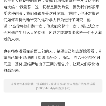
甚至有人质疑他的演技，查德·斯塔尔斯基在一次采访中哈
哈大笑：“我发誓，这一切都是因为热爱，因为我们都很享
受这种刺激，我们都很享受这种刺激。”同时，他还对影迷
们如何看待约翰维克的这种暴力行为进行了研究，他
说：“当你将他打翻十次，他就能爬起十一次，所以观众才
会对他产生那么大的怜悯，所以才能塑造出这样一个令人着
迷的人物。
也有很多没看完前面三部的人，希望自己能去影院看看，希
望自己能不能理解《疾速追杀4》。所以，在六十秒钟的时
间里，基努·里维斯给出了三期的预告片，让观众们尽快地
熟悉起来。
未经允许不得转载：
漫威电影
»
疾速追杀4百度云网盘在线免费观看
[1080p-MP4高清]资源下载