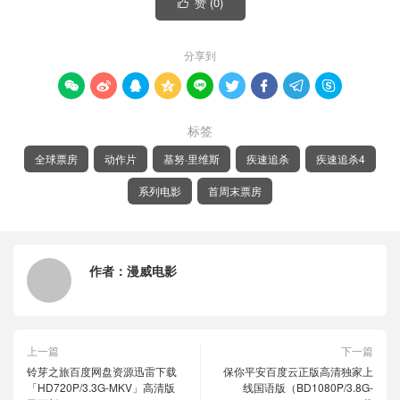
赞 (
0
)

分享到









标签
全球票房
动作片
基努·里维斯
疾速追杀
疾速追杀4
系列电影
首周末票房
作者：
漫威电影
上一篇
下一篇
铃芽之旅百度网盘资源迅雷下载
保你平安百度云正版高清独家上
「HD720P/3.3G-MKV」高清版
线国语版（BD1080P/3.8G-