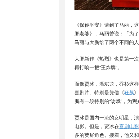
《保你平安》请到了马丽，
鹏老婆》，马丽曾说：「为
马丽与大鹏给了两个不同的人
大鹏新作《热烈》也是第一
再打响一把“王炸牌”。
而像贾冰，潘斌龙，乔杉这
喜剧片。特别是凭借《
狂飙
》
鹏有一段特别的“吻戏”，为
贾冰是国内一流的女明星，演
电影。但是，贾冰在
喜剧电影
多的荧屏角色。接着，他又