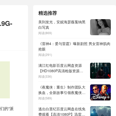
精选推荐
9G-
美到发光，安妮海瑟薇戛纳黑
白写真
阅读(869)
《雷神4：爱与雷霆》曝新剧照 男女雷神肌肉
抢眼
阅读(291)
满江红电影百度云网盘资源
【HD1080P高清枪版资源】
阿里云盘
阅读(336)
《夜魔侠：重生》制作团队大
换血，全新故事引领夜魔侠再
度重生
阅读(589)
们的“派
逃出白垩纪百度云网盘在线免
费观看【高清1080P】迅雷资