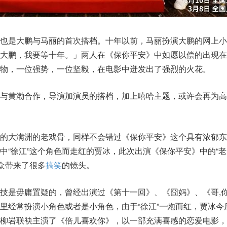
这也是大鹏与马丽的首次搭档。十年以前，马丽扮演大鹏的网上小
了大鹏，我要等十年。」两人在《保你平安》中如愿以偿的出现在
物，一位强势，一位坚毅，在电影中迸发出了强烈的火花。
次与黄渤合作，导演加演员的搭档，加上嘻哈主题，或许会再为高
样的大满洲的老戏骨，同样不会错过《保你平安》这个具有浓郁东
中“徐江”这个角色而走红的贾冰，此次出演《保你平安》中的“老
观众带来了很多
搞笑
的镜头。
技是毋庸置疑的，曾经出演过《第十一回》、《囧妈》、《哥,
里经常扮演小角色或者是小角色，由于“徐江”一炮而红，贾冰今
和柳岩联袂主演了《倍儿喜欢你》，以一部充满喜感的恋爱电影，