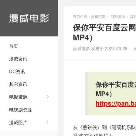
当前位置：
漫威电影
电影资源
其
>
>
保你平安百度云网盘迅
MP4）
首页
漫威电影 发布于 2023-03-28
漫威资讯
DC资讯
保你平安百度云
其它资讯
MP4）
电影资源
https://pan
电视剧资源
漫威图片
从《煎饼侠》到《缝纫机乐队
系”也在不停地扩大。