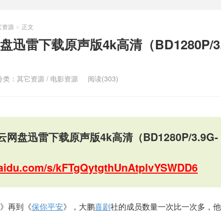
它资源
正文
>
雷下载原声版4k高清（BD1280P/3.
分类：
其它资源
/
电影资源
阅读(303)
网盘迅雷下载原声版4k高清（BD1280P/3.9G-
.baidu.com/s/kFTgQytgthUnAtplvYSWDD6
》再到《
保你平安
》，大鹏
喜剧
社的成员数量一次比一次多，他