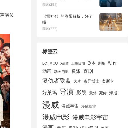
源下载
阅读(291)
声演员，
《雷神4》的彩蛋解析，好了
哦
阅读(777)
标签云
动作
剧本
MCU
剧集
DC
X战警
上映日期
喜剧
动画
反派
动画电影
复仇者联盟
奇异博士
奥斯卡
大片
导演
好莱坞
影院
海报
死侍
意外
漫威
漫威宇宙
漫威影业
漫威电影
漫威电影宇宙
漫画
票房
编剧
系列电影