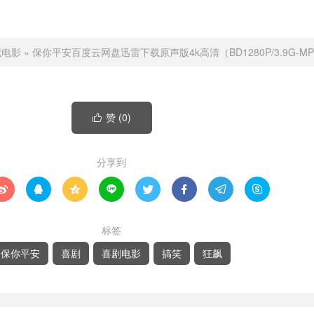
威电影
»
保你平安百度云网盘迅雷下载原声版4k高清（BD1280P/3.9G-MP
赞 (
0
)

分享到








标签
保你平安
喜剧
喜剧电影
搞笑
狂飙