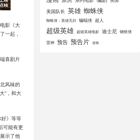
美国
英雄
蜘蛛侠
美国队长
蝙蝠侠
超人
蜘蛛侠：英雄无归
电影《大
超级英雄
迪士尼
钢铁侠
超级英雄电影
了一起，
预告片
预告
雷神
首映
端喜剧片
北风味的
大”，和大
你好》等等
后可能有更
展示了他