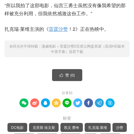
“所以我拍了这部电影，仙宫三勇士虽然没有像我希望的那
样被充分利用，但我依然感激这份工作。”
扎克瑞·莱维主演的《
雷霆沙赞
！2》正在热映中。
未经允许不得转载：
漫威电影
»
雷霆沙赞2百度云网盘资源（高清HD版本
中英字幕）迅雷下载
赞 (
0
)

分享到









标签
DC电影
克里斯·埃文斯
凯文·费奇
扎克瑞·莱维
沙赞