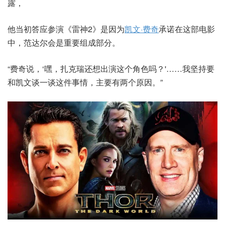
露，
他当初答应参演《雷神2》是因为
凯文·费奇
承诺在这部电影
中，范达尔会是重要组成部分。
“费奇说，‘嘿，扎克瑞还想出演这个角色吗？'……我坚持要
和凯文谈一谈这件事情，主要有两个原因。”