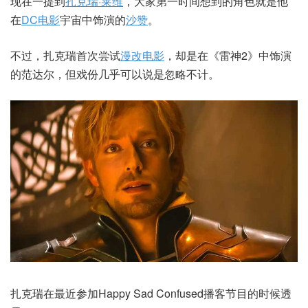
现在一提到
扎克瑞·莱维
，大家第一时间想到的角色就是他
在
DC电影
宇宙中饰演的
沙赞
。
不过，扎克瑞首次尝试
漫改电影
，却是在《雷神2》中饰演
的范达尔，但戏份几乎可以说是忽略不计。
扎克瑞在最近参加Happy Sad Confused播客节目的时候透