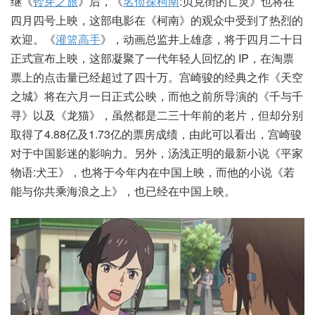
继《
铃芽之旅
》后，《
名侦探柯南
:贝克街的亡灵》也将在
四月四号上映，这部电影在《柯南》的观众中受到了热烈的
欢迎。《
灌篮高手
》，动画总监井上雄彦，将于四月二十日
正式宣布上映，这部凝聚了一代年轻人回忆的 IP，在淘票
票上的点击量已经超过了四十万。宫崎骏的经典之作《天空
之城》将在六月一日正式公映，而他之前所导演的《千与千
寻》以及《龙猫》，虽然都是二三十年前的老片，但却分别
取得了4.88亿及1.73亿的票房成绩，由此可以看出，宫崎骏
对于中国影迷的影响力。另外，汤浅正明的最新小说《平家
物语:犬王》，也将于今年内在中国上映，而他的小说《若
能与你共乘海浪之上》，也已经在中国上映。