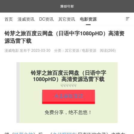
首页
漫威资讯
DC资讯
其它资讯
电影资源

电视剧资源
漫威图片
铃芽之旅百度云网盘（日语中字1080pHD）高清资
源迅雷下载
漫威电影
漫威电影 发布于 2023-03-30
分类：
其它资源
/
电影资源
阅读(266)
铃芽之旅百度云网盘（日语中字
1080pHD）高清资源迅雷下载
☟☟☟☟☟☟
点击获取资源
免费分享，绝不忽悠！