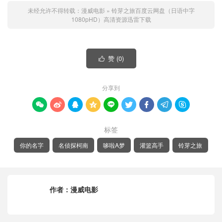
未经允许不得转载：
漫威电影
»
铃芽之旅百度云网盘（日语中字
1080pHD）高清资源迅雷下载
赞 (
0
)

分享到









标签
你的名字
名侦探柯南
哆啦A梦
灌篮高手
铃芽之旅
作者：
漫威电影