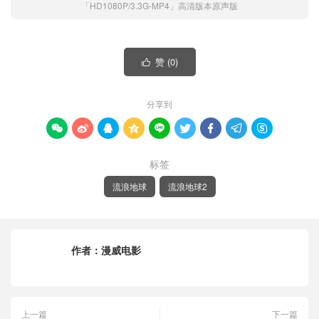
「HD1080P/3.3G-MP4」高清版本原声版
赞 (
0
)

分享到









标签
流浪地球
流浪地球2
作者：
漫威电影
上一篇
下一篇