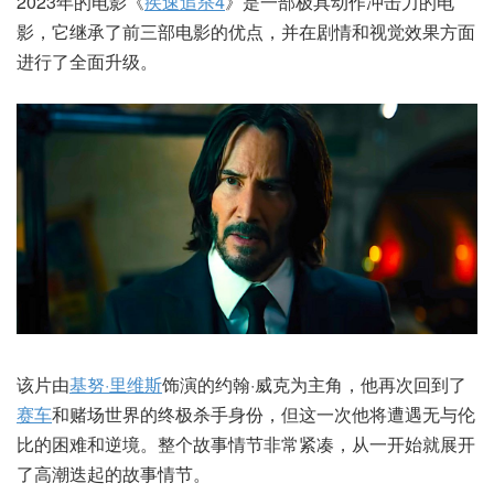
2023年的电影《
疾速追杀4
》是一部极具动作冲击力的电
影，它继承了前三部电影的优点，并在剧情和视觉效果方面
进行了全面升级。
该片由
基努·里维斯
饰演的约翰·威克为主角，他再次回到了
赛车
和赌场世界的终极杀手身份，但这一次他将遭遇无与伦
比的困难和逆境。整个故事情节非常紧凑，从一开始就展开
了高潮迭起的故事情节。