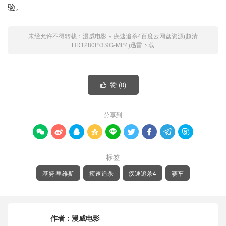
验。
未经允许不得转载：
漫威电影
»
疾速追杀4百度云网盘资源(超清
HD1280P/3.9G-MP4)迅雷下载
赞 (
0
)

分享到









标签
基努·里维斯
疾速追杀
疾速追杀4
赛车
作者：
漫威电影