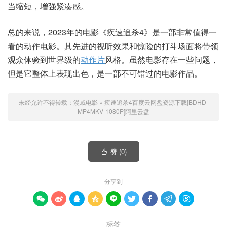
当缩短，增强紧凑感。
总的来说，2023年的电影《疾速追杀4》是一部非常值得一
看的动作电影。其先进的视听效果和惊险的打斗场面将带领
观众体验到世界级的
动作片
风格。虽然电影存在一些问题，
但是它整体上表现出色，是一部不可错过的电影作品。
未经允许不得转载：
漫威电影
»
疾速追杀4百度云网盘资源下载[BDHD-
MP4MKV-1080P]阿里云盘
赞 (
0
)

分享到









标签