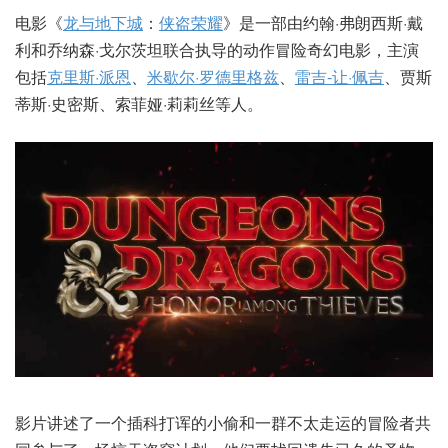
电影《
龙与地下城
：
侠盗荣耀
》是一部由约翰·弗朗西斯·戴
利和乔纳森·戈尔茨坦联合执导的动作冒险奇幻电影，主演
包括
克里斯·派恩
、
米歇尔·罗德里格兹
、
雷吉-让·佩吉
、贾斯
蒂斯·史密斯、索菲娅·莉莉丝等人。
影片讲述了一个插科打诨的小偷和一群不太走运的冒险者共