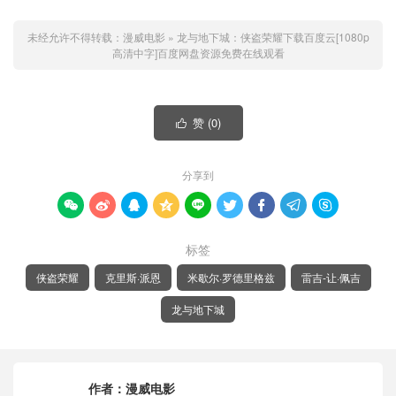
未经允许不得转载：
漫威电影
»
龙与地下城：侠盗荣耀下载百度云[1080p
高清中字]百度网盘资源免费在线观看
赞 (
0
)

分享到









标签
侠盗荣耀
克里斯·派恩
米歇尔·罗德里格兹
雷吉-让·佩吉
龙与地下城
作者：
漫威电影