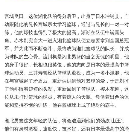
宫城良田，这位湘北队的得分后卫，出身于日本冲绳县，自
幼跟随他的兄长宫城宗太学习篮球，通过与兄长的一对一对
练，他的球技也得到了极大的提高，渐渐在队伍中崭露头
角。赤木刚宪自大一进入湘北篮球队便立志要拿到全国总冠
军，并为此而不断奋斗，最终成为湘北篮球队的队长，并成
为球队的主心骨。流川枫是湘北男篮的当之无愧的明星，他
的身手很好，长相也很英俊，他的志向是日本的最强高中篮
球运动员。三井寿曾经从篮球队退役，成为一名小混混，他
在与宫城起了矛盾后，重新认识到他对篮球的爱，于是剃掉
了他那留着短短的头发，重新回到了篮球队。樱木花道，这
位从未打过篮球的球员，有着惊人的天赋。凭借着出色的体
能和坚持不懈的训练，他在篮板球上成了绝对的霸主。
湘北男篮这支年轻的队伍，将会遭遇到他们的劲敌“山王”。
他们有身材魁梧，速度快，技术好，还有日本最强高中的泽