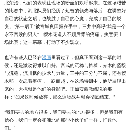
北荣治，他们的表现让现场的粉丝们欢呼起来。在这场艰苦
的比赛中，湘北队员们经历了短暂的领先与落后，在调整好
自己的状态之后，也战胜了自己的心魔，完成了自己的蜕
变。“第一后卫”被宫城良田握在手中；三井中高呼“我是一个
永不言败的男人”；樱木花道人不顾后背的疼痛，执意要上
场比赛；这一幕幕，打动了不少观众。
也许有些人已经在
漫画
里看过了，但真正看到这一幕的时
候，还是激动得难以自持。宫成的沉稳与执着，赤木的坚毅
与沉稳，流川枫的技术与力量，三井的三分与不屈，还有樱
木那一次忍着疼痛，一跃而起，在这场特训中，他所展现出
来的，大概就是他们的身影吧。正如安西教练说的那
样：“如果这时候放弃，那么这场战斗就会彻底结束。”
“我们要去的地方很多，我们要去的地方很多，但是我们有
信心，我们一定会和湘北的那些小伙子们一样，打败他
们。”