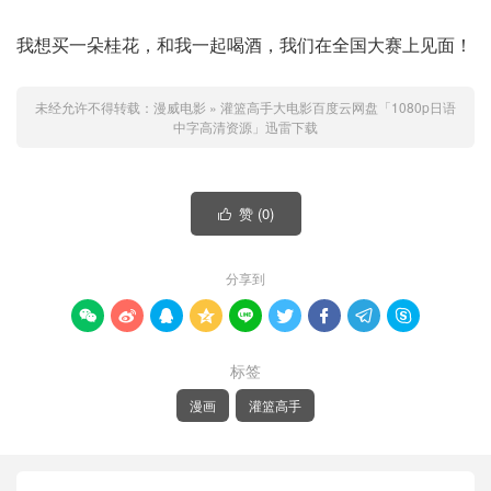
我想买一朵桂花，和我一起喝酒，我们在全国大赛上见面！
未经允许不得转载：
漫威电影
»
灌篮高手大电影百度云网盘「1080p日语
中字高清资源」迅雷下载
赞 (
0
)

分享到









标签
漫画
灌篮高手