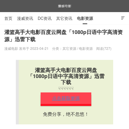
首页
漫威资讯
DC资讯
其它资讯
电影资源

电视剧资源
漫威图片
灌篮高手大电影百度云网盘「1080p日语中字高清资
源」迅雷下载
漫威电影
漫威电影 发布于 2023-04-21
分类：
其它资源
/
电影资源
阅读(727)
灌篮高手大电影百度云网盘
「1080p日语中字高清资源」迅雷
下载
☟☟☟☟☟☟
点击获取资源
免费分享，绝不忽悠！