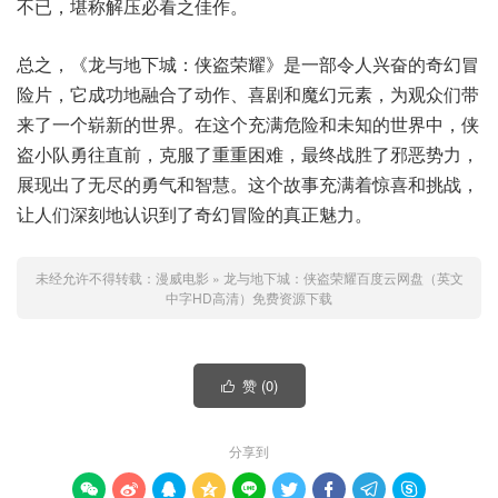
不已，堪称解压必看之佳作。
总之，《龙与地下城：侠盗荣耀》是一部令人兴奋的奇幻冒
险片，它成功地融合了动作、喜剧和魔幻元素，为观众们带
来了一个崭新的世界。在这个充满危险和未知的世界中，侠
盗小队勇往直前，克服了重重困难，最终战胜了邪恶势力，
展现出了无尽的勇气和智慧。这个故事充满着惊喜和挑战，
让人们深刻地认识到了奇幻冒险的真正魅力。
未经允许不得转载：
漫威电影
»
龙与地下城：侠盗荣耀百度云网盘（英文
中字HD高清）免费资源下载
赞 (
0
)

分享到








