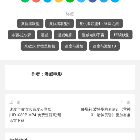
标签
复仇者联盟
复仇者联盟4
复仇者联盟4：终局之战
布丽·拉尔森
漫威
漫威电影
漫威电影宇宙
环球影业
米歇尔·罗德里格兹
速度与激情
速度与激情10
作者：
漫威电影
上一篇
下一篇
速度与激情10百度云网盘
娜塔莉·波特曼的表演让《雷神
[HD1080P-MP4-免费资源高清]
3：诸神黄昏》更加有趣
迅雷下载