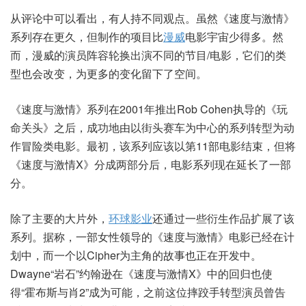
从评论中可以看出，有人持不同观点。虽然《速度与激情》
系列存在更久，但制作的项目比
漫威
电影宇宙少得多。然
而，漫威的演员阵容轮换出演不同的节目/电影，它们的类
型也会改变，为更多的变化留下了空间。
《速度与激情》系列在2001年推出Rob Cohen执导的《玩
命关头》之后，成功地由以街头赛车为中心的系列转型为动
作冒险类电影。最初，该系列应该以第11部电影结束，但将
《速度与激情X》分成两部分后，电影系列现在延长了一部
分。
除了主要的大片外，
环球影业
还通过一些衍生作品扩展了该
系列。据称，一部女性领导的《速度与激情》电影已经在计
划中，而一个以Cipher为主角的故事也正在开发中。
Dwayne“岩石”约翰逊在《速度与激情X》中的回归也使
得“霍布斯与肖2”成为可能，之前这位摔跤手转型演员曾告