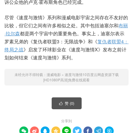
诉公众他的卢克·霍布斯角色已经完成。
尽管《速度与激情》系列和漫威电影宇宙之间存在不友好的
比较，但它们之间有许多相似之处。其中包括迪塞尔和
布丽
·拉尔森
都是两个宇宙中的重要角色。事实上，迪塞尔表示
罗素兄弟的《复仇者联盟3：无限战争》和《
复仇者联盟4：
终局之战
》启发了环球影业在《速度与激情X》发布之前计
划如何结束《速度与激情》系列。
未经允许不得转载：
漫威电影
»
速度与激情10百度云网盘资源下载
[HD1080P高清]免费在线观看
赞 (
0
)

分享到








