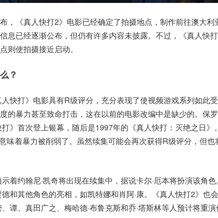
布，《真人快打2》电影已经确定了拍摄地点，制作前往澳大利
信息已经逐渐公布，但仍有许多内容未披露。不过，《真人快打
地点则使拍摄接近启动。
什么？
《真人快打》电影具有R级评分，充分表现了使视频游戏系列如此
度的暴力甚至致命打击，这在以前的电影改编中是缺少的。保罗·W
快打》首次登上银幕，随后是1997年的《真人快打：灭绝之日》
定，意味着暴力被削弱了。虽然续集可能会再次获得R级评分，但也
尾预示着约翰尼·凯奇将出现在续集中，据说卡尔·厄本将扮演该角
贾德和其他角色的亮相，如凯特娜和肖阿·康。《真人快打2》也
密、谭、真田广之、梅哈德·布鲁克斯和乔·塔斯林等人预计将重演