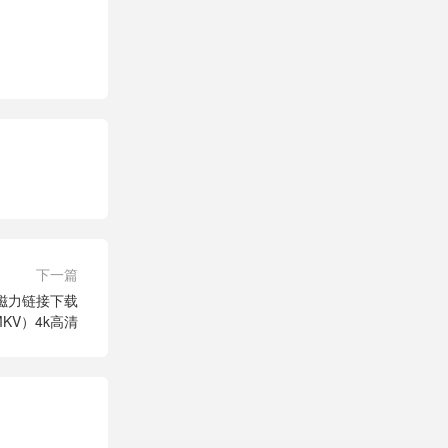
下一篇
t磁力链接下载
-MKV）4k高清