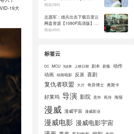
免费分享
阅读(380)
D-19大
志愿军：雄兵出击下载百度云
网盘资源【1080P高清版】在
线观看
阅读(450)
标签云
动作
剧本
MCU
剧集
DC
X战警
上映日期
喜剧
动画
反派
动画电影
复仇者联盟
奇异博士
奥斯卡
大片
导演
好莱坞
影院
海报
死侍
意外
漫威
漫威宇宙
漫威影业
漫威电影
漫威电影宇宙
漫画
票房
编剧
系列电影