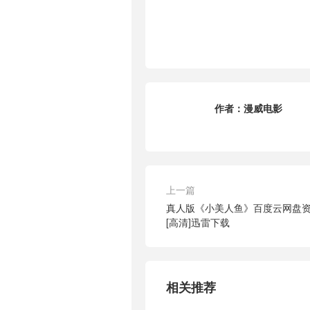
作者：
漫威电影
上一篇
真人版《小美人鱼》百度云网盘资源[
[高清]迅雷下载
相关推荐