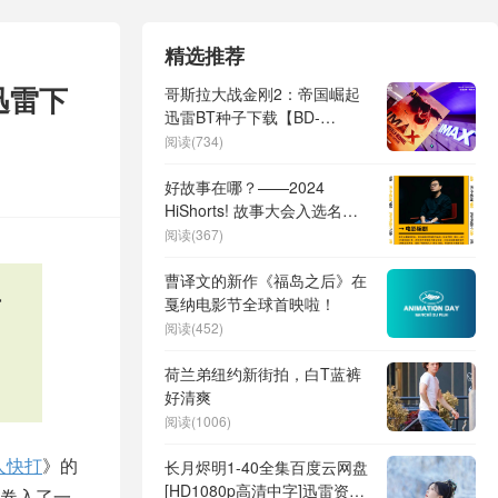
精选推荐
迅雷下
哥斯拉大战金刚2：帝国崛起
迅雷BT种子下载【BD-
720p1080p蓝光4K高清】百
阅读(734)
度网盘英文版
好故事在哪？——2024
HiShorts! 故事大会入选名单
和评委揭晓
阅读(367)
曹译文的新作《福岛之后》在
下
戛纳电影节全球首映啦！
阅读(452)
荷兰弟纽约新街拍，白T蓝裤
好清爽
阅读(1006)
人快打
》的
长月烬明1-40全集百度云网盘
[HD1080p高清中字]迅雷资源
卷入了一