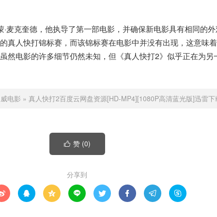
蒙·麦克奎德，他执导了第一部电影，并确保新电影具有相同的外
际的真人快打锦标赛，而该锦标赛在电影中并没有出现，这意味着
虽然电影的许多细节仍然未知，但《真人快打2》似乎正在为另
漫威电影
»
真人快打2百度云网盘资源[HD-MP4][1080P高清蓝光版]迅雷下
赞 (
0
)

分享到







