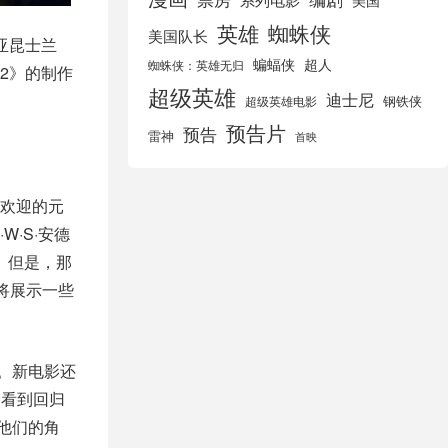
美国
英雄
蜘蛛侠
美国队长
亚昆士兰
蝙蝠侠
超人
蜘蛛侠：英雄无归
2》的制作
超级英雄
迪士尼
钢铁侠
超级英雄电影
预告片
预告
雷神
首映
受欢迎的元
·S·安德
。但是，那
将展示一些
色。新电影还
会看到回归
他们的角