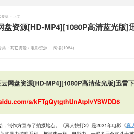
它资源
正文
>
资源[HD-MP4][1080P高清蓝光版]
分类：
其它资源
/
电影资源
阅读(1084)
云网盘资源[HD-MP4][1080P高清蓝光版]迅雷
.baidu.com/s/kFTgQytgthUnAtplvYSWDD6
始，制作方宣布了拍摄地点。《真人快打2》是2021年电影《
真
昭著的暴力游戏系列。与游戏一样，电影中，一群多元化的斗士被