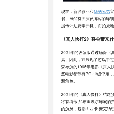
现在，新线影业和
华纳兄弟
宣
省。虽然有关演员阵容的详细
据传计划夏季开机，而拍摄
《真人快打2》将会带来
2021年的改编版通过确保
素。因此，它展现了游戏中过
森导演的1995年电影《真人
些电影都带有PG-13级评
新角色。
2021年的《真人快打》结
将有塔蒂·加布里埃尔饰演的
的演员，包括杰西卡·麦克纳