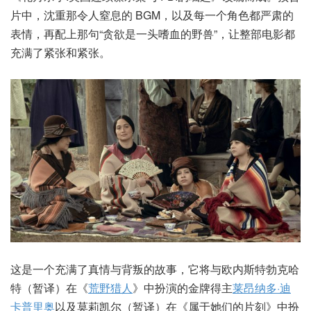
片中，沈重那令人窒息的 BGM，以及每一个角色都严肃的
表情，再配上那句“贪欲是一头嗜血的野兽”，让整部电影都
充满了紧张和紧张。
这是一个充满了真情与背叛的故事，它将与欧内斯特勃克哈
特（暂译）在《
荒野猎人
》中扮演的金牌得主
莱昂纳多·迪
卡普里奥
以及莫莉凯尔（暂译）在《属于她们的片刻》中扮