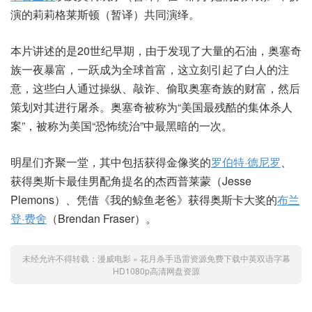
演的莉莉格莱斯顿（暂译）共同演绎。
本片讲述的是20世纪早期，由于发现了大量的石油，奥塞奇
族一夜暴富，一跃成为全球首富，这立刻引起了白人的注
意，这些白人通过操纵、敲诈、偷取奥塞奇族的财富，然后
策划对其进行屠杀。奥塞奇被称为“美国最残酷的集体杀人
案”，被称为美国“恐怖统治”中最黑暗的一次。
明星们齐聚一堂，其中包括获得金像奖的
罗伯特·德尼罗
、
获得奥斯卡最佳男配角提名的杰西普莱蒙（Jesse
Plemons）、凭借《我的鲸鱼老爸》获得奥斯卡大奖的
布兰
登·费舍
（Brendan Fraser）。
未经允许不得转载：
漫威电影
»
花月杀手迅雷资源免费下载中英双语字幕
HD1080p高清网盘资源