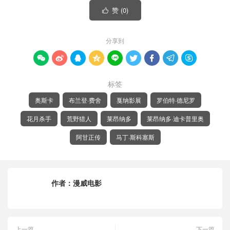
赞 (
0
)

分享到









标签
奥斯卡
布兰登·费舍
戛纳影展
罗伯特·德尼罗
花月杀手
荒野猎人
莱昂纳多
莱昂纳多·迪卡普里奥
阿甘正传
马丁·斯科塞斯
作者：
漫威电影
上一篇
下一篇