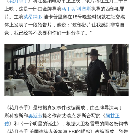
《
花月杀手
》将在戛纳电影节上上映，该片将在五月二十日
上映，这是一部由金牌导演
马丁·斯科塞斯
执导的西部犯罪
片。主演
莱昂纳多
·迪卡普里奥在18号晚些时候就在社交媒
体上发表了一段预告片，他说：“这部影片让我感到非常自
豪，我已经等不及要和你们一起分享了。”
《花月杀手》是根据真实事件改编而成，由金牌导演马丁·
斯科塞斯和
奥斯卡
提名作家艾瑞克·罗斯合写的《
阿甘正
传
》和《一个明星的诞生》，根据大卫格雷恩的同名畅销书
《花月杀手:美国连续谋杀案与 FBI的崛起》改编而成。预告