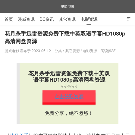
首页
漫威资讯
DC资讯
其它资讯
电影资源

电视剧资源
漫威图片
花月杀手迅雷资源免费下载中英双语字幕HD1080p
高清网盘资源
漫威电影
漫威电影 发布于 2023-06-12
分类：
其它资源
/
电影资源
阅读(928)
花月杀手迅雷资源免费下载中英双
语字幕HD1080p高清网盘资源
☟☟☟☟☟☟
点击获取资源
免费分享，绝不忽悠！