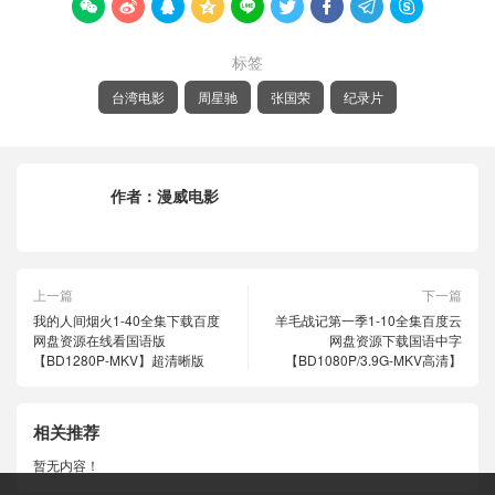









标签
台湾电影
周星驰
张国荣
纪录片
作者：
漫威电影
上一篇
下一篇
我的人间烟火1-40全集下载百度
羊毛战记第一季1-10全集百度云
网盘资源在线看国语版
网盘资源下载国语中字
【BD1280P-MKV】超清晰版
【BD1080P/3.9G-MKV高清】
相关推荐
暂无内容！