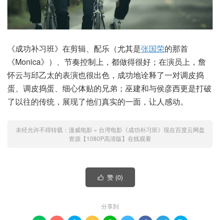
《成功补习班》在剪辑、配乐（尤其是
张国荣
的那首
《Monica》）、节奏控制上，都做得很好；在演员上，詹
怀云与邱乙太的表演也很出色，成功地诠释了一对调皮捣
蛋、调皮捣蛋、细心体贴的兄弟；巫建和与侯彦西更是打破
了以往的传统，展现了他们真实的一面，让人感动。
未经允许不得转载：
漫威电影
»
台湾电影《成功补习班》现在百度云网盘
资源【1080P高清版】在线观看
赞 (
0
)

分享到