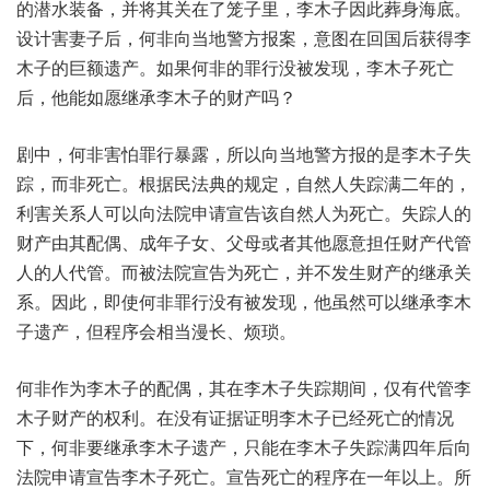
的潜水装备，并将其关在了笼子里，李木子因此葬身海底。
设计害妻子后，何非向当地警方报案，意图在回国后获得李
木子的巨额遗产。如果何非的罪行没被发现，李木子死亡
后，他能如愿继承李木子的财产吗？
剧中，何非害怕罪行暴露，所以向当地警方报的是李木子失
踪，而非死亡。根据民法典的规定，自然人失踪满二年的，
利害关系人可以向法院申请宣告该自然人为死亡。失踪人的
财产由其配偶、成年子女、父母或者其他愿意担任财产代管
人的人代管。而被法院宣告为死亡，并不发生财产的继承关
系。因此，即使何非罪行没有被发现，他虽然可以继承李木
子遗产，但程序会相当漫长、烦琐。
何非作为李木子的配偶，其在李木子失踪期间，仅有代管李
木子财产的权利。在没有证据证明李木子已经死亡的情况
下，何非要继承李木子遗产，只能在李木子失踪满四年后向
法院申请宣告李木子死亡。宣告死亡的程序在一年以上。所