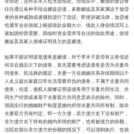
非偿还，连何非本人也无需偿还。但现实中，赌债的放贷者
往往通过各种手段迫赌徒还债，多数赌徒及其家属迫于放贷
者的各种威胁或者骚扰进行了偿还。即使诉诸法律，放贷者
也通常会在借据上根据借款金额大小、借款人身份情况写上
诸如因经营需要、因临时资金需求等合法的借款用途，使得
赌徒及其家人很难证明其欠的是赌债。
如果不能证明该笔债务是赌债，对于李木子是否有义务偿还
何非在婚后欠下的债务，首先需要考虑该债务是否为夫妻共
同债务。民法典的规定，夫妻一方在婚姻关系存续期间以个
人名义超出家庭日常生活需要所负的债务，不属于夫妻共同
债务；但是，债权人能够证明该债务用于夫妻共同生活、共
同生产经营或者基于夫妻双方共同意思表示的除外。同时，
我国实行的婚姻财产制度是婚内所得夫妻共同所有制，除非
夫妻双方另有约定。即一方欠债，若欠债方名下没有财产，
非欠债方名下持有的婚内所得的财产，也有被债方的份额，
法院在留出非欠债方的份额的情况下，可以强制执行。也就