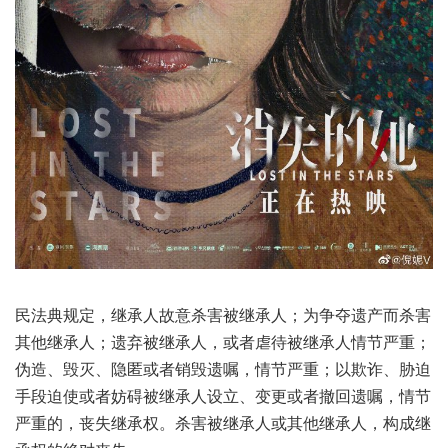
民法典规定，继承人故意杀害被继承人；为争夺遗产而杀害
其他继承人；遗弃被继承人，或者虐待被继承人情节严重；
伪造、毁灭、隐匿或者销毁遗嘱，情节严重；以欺诈、胁迫
手段迫使或者妨碍被继承人设立、变更或者撤回遗嘱，情节
严重的，丧失继承权。杀害被继承人或其他继承人，构成继