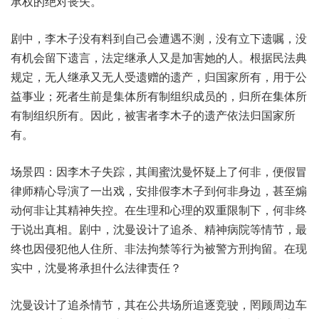
承权的绝对丧失。
剧中，李木子没有料到自己会遭遇不测，没有立下遗嘱，没
有机会留下遗言，法定继承人又是加害她的人。根据民法典
规定，无人继承又无人受遗赠的遗产，归国家所有，用于公
益事业；死者生前是集体所有制组织成员的，归所在集体所
有制组织所有。因此，被害者李木子的遗产依法归国家所
有。
场景四：因李木子失踪，其闺蜜沈曼怀疑上了何非，便假冒
律师精心导演了一出戏，安排假李木子到何非身边，甚至煽
动何非让其精神失控。在生理和心理的双重限制下，何非终
于说出真相。剧中，沈曼设计了追杀、精神病院等情节，最
终也因侵犯他人住所、非法拘禁等行为被警方刑拘留。在现
实中，沈曼将承担什么法律责任？
沈曼设计了追杀情节，其在公共场所追逐竞驶，罔顾周边车