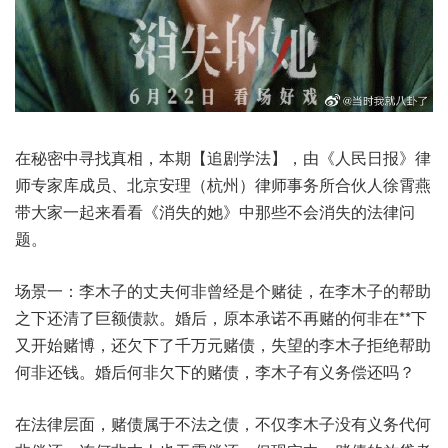
在秘密中寻找真相，本期【追剧学法】，由《人民日报》律
师专家库成员、北京安理（杭州）律师事务所合伙人徐霄燕
带大家一起来看看《消失的她》中那些不会消失的法律问
题。
场景一：李木子的丈夫何非曾经是个赌徒，在李木子的帮助
之下还清了巨额债款。婚后，原本承诺不再赌的何非在**下
又开始赌博，还欠下了千万元赌债，失望的李木子拒绝帮助
何非还钱。婚后何非欠下的赌债，李木子有义务偿还吗？
在法律层面，赌债属于不法之债，不仅李木子没有义务代何