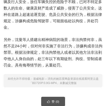
辆及行人安全，放任车辆失控的危险于不顾，已对不特定多
数人的生命、健康及财产造成了威胁，侵害了公共安全。这
种在道路上超速追逐竞驶、危及公共安全的行为，根据法律
规定，涉嫌构成危险驾驶罪，可能面临处以拘役，并处罚
金。
另外，沈曼等人搭建出精神病院的场景，非法拘禁何非，虽
然不足24小时，但对何非实施了非法行为，涉嫌构成非法拘
禁罪。根据法律规定，非法拘禁他人或者以其他方法非法剥
夺他人人身自由的，处三年以下有期徒刑、拘役、管制或者
罚金。具有侮辱情节的，从重处罚。
未经允许不得转载：
漫威电影
»
消失的她百度网盘资源在线观看阿里云盘
「BD720P/3.9G-MP4」未删减完整版
赞 (
0
)
