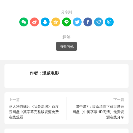
分享到









标签
消失的她
作者：
漫威电影
上一篇
下一篇
意大利惊悚片《我是深渊》百度
碟中谍7：致命清算下载百度云
云网盘中英字幕完整版资源免费
网盘（中英字幕HD高清）免费资
在线观看
源在线分享