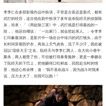
李李仁在多部影视作品中扮演，不管是古装还是新式，都有
武打的经历，这次他在剧中扮演了多年追杀阮经天的侦探陈
灰，坦承：「《周处除三害》中，武打戏是打得最凶的一
段，」他还自嘲说：「一出家门，就会想起亲人。」令李李
仁印象最深的，是影片中一场在台中绿川的武打镜头，由于
长时间穿着防护衣，再加上天气炎热，流了不少汗，因此被
冠以“湿疹大王”之名。阮经天与李李仁两人，在大街小巷中
厮杀，两人都受了伤，不但被打得鼻青脸肿，更是一拳砸在
了阮经天的下巴上，把他砸得口吐鲜血，回想起当时的情
景，他还心有余悸，道：“我不喜欢战斗，因为战斗对我来
说，压力太大了，但我可以跑！”