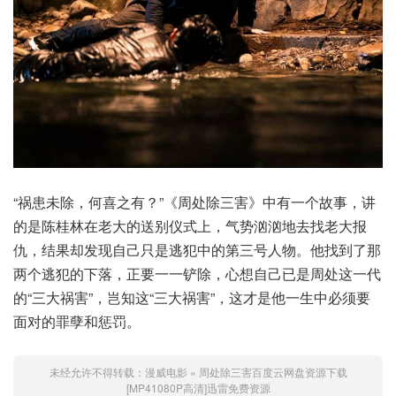
“祸患未除，何喜之有？”《周处除三害》中有一个故事，讲
的是陈桂林在老大的送别仪式上，气势汹汹地去找老大报
仇，结果却发现自己只是逃犯中的第三号人物。他找到了那
两个逃犯的下落，正要一一铲除，心想自己已是周处这一代
的“三大祸害”，岂知这“三大祸害”，这才是他一生中必须要
面对的罪孽和惩罚。
未经允许不得转载：
漫威电影
»
周处除三害百度云网盘资源下载
[MP41080P高清]迅雷免费资源