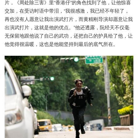
片，《周处除三害》里“香港仔”的角色找到了他，让他惊喜
交加，在受访时语中带泪，“我很感激，我已经不年轻了，
再也没有人愿意让我出演武打片，而黄精刚导演却愿意让我
出演武打片，这就是他的优点。”他还透露，阮经天不仅毫
无保留地跟他说了自己的武功，还把自己的护具给了他，让
他觉得很温暖，这也是他能坚持到最后的底气所在。