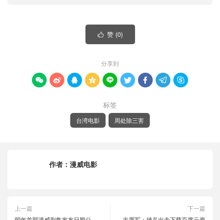
赞 (
0
)

分享到









标签
台湾电影
周处除三害
作者：
漫威电影
上一篇
下一篇
明年首部漫威剧集发布日期公
志愿军：雄兵出击下载百度云资