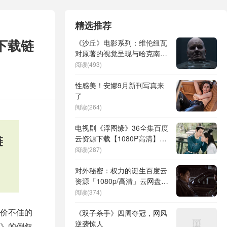
精选推荐
下载链
《沙丘》电影系列：维伦纽瓦
对原著的视觉呈现与哈克南家
族设计问题
阅读(493)
性感美！安娜9月新刊写真来
了
阅读(264)
电视剧《浮图缘》36全集百度
链
云资源下载【1080P高清】网
盘资源下载
阅读(287)
对外秘密：权力的诞生百度云
资源「1080p/高清」云网盘下
载
阅读(374)
价不佳的
《双子杀手》四周夺冠，网风
逆袭惊人
》的倒叙