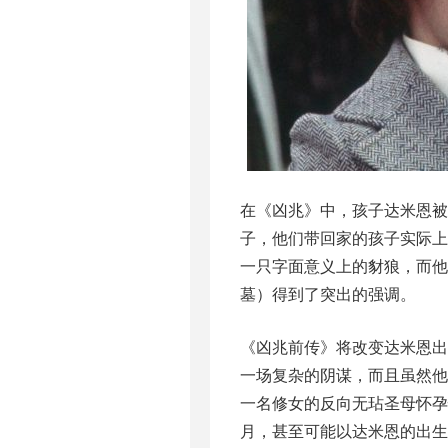
在《凶兆》中，孩子达米恩被
子，他们带回家的孩子实际
一只字面意义上的豺狼，而
墓）得到了突出的强调。
《凶兆前传》将改变达米恩
一场复杂的阴谋，而且虽然
一名修女的反向无玷圣母怀孕
月，甚至可能以达米恩的出生