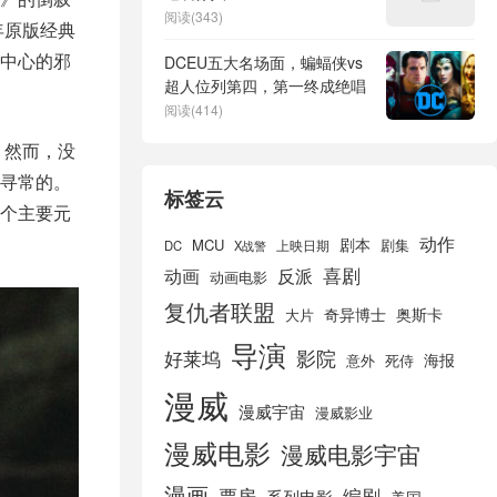
阅读(343)
年原版经典
中心的邪
DCEU五大名场面，蝙蝠侠vs
超人位列第四，第一终成绝唱
阅读(414)
。然而，没
寻常的。
标签云
个主要元
动作
剧本
MCU
剧集
DC
X战警
上映日期
喜剧
动画
反派
动画电影
复仇者联盟
奇异博士
奥斯卡
大片
导演
好莱坞
影院
海报
死侍
意外
漫威
漫威宇宙
漫威影业
漫威电影
漫威电影宇宙
漫画
票房
编剧
系列电影