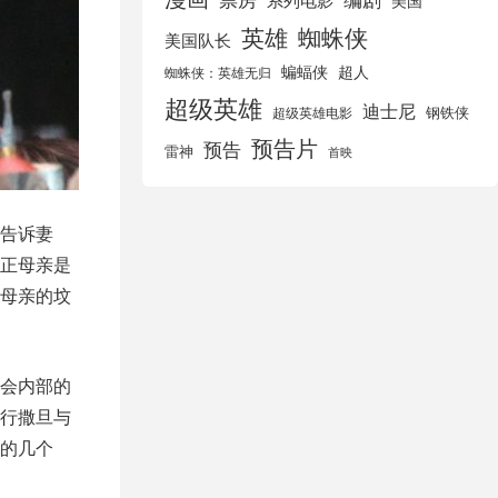
美国
英雄
蜘蛛侠
美国队长
蝙蝠侠
超人
蜘蛛侠：英雄无归
超级英雄
迪士尼
钢铁侠
超级英雄电影
预告片
预告
雷神
首映
告诉妻
正母亲是
母亲的坟
会内部的
行撒旦与
的几个