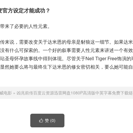
变官方设定才能成功？
带来了必要的人性元素。
前传来说，需要改变关于达米恩的母亲是豺狼这一细节。如果达米
的没有什么可探索的。一个好的叙事需要人性元素来讲述一个有效
母怀孕故事线中得到体现。尽管关于Nell Tiger Free饰演
但显然她要么将与最终生下达米恩的修女密切相关，要么她可能自
威电影
»
凶兆前传百度云资源迅雷网盘1080P高清版中英字幕免费下载链
赞 (
0
)
