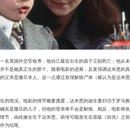
一名美国外交官收养，他自己最近出生的孩子立刻死亡；他从未
上并不是她真正生的那个。随着电影的进展，反复强调达米恩的真
他的父亲是撒旦本人。这一点通过发现豺狼尸体（被认为是达米恩
出生的情况。电影的情节概要透露，达米恩的诞生要归功于罗马教
他确实是撒旦的儿子，但他的母亲将不会是豺狼。相反，电影将执
情节，由此修女生下达米恩。前传可能发生在原版《凶兆》之前
作为结尾。