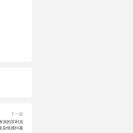
下一篇
饰演的菲利克
复杂情感纠葛