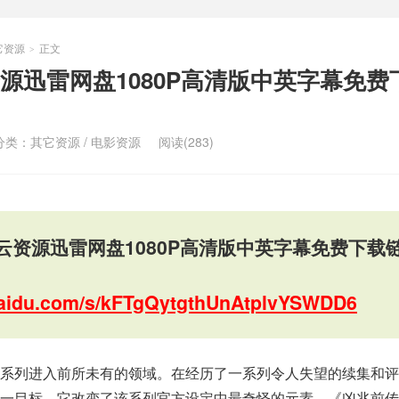
它资源
正文
>
源迅雷网盘1080P高清版中英字幕免费
分类：
其它资源
/
电影资源
阅读(283)
云资源迅雷网盘1080P高清版中英字幕免费下载
.baidu.com/s/kFTgQytgthUnAtplvYSWDD6
系列进入前所未有的领域。在经历了一系列令人失望的续集和评
一目标，它改变了该系列官方设定中最奇怪的元素。《凶兆前传