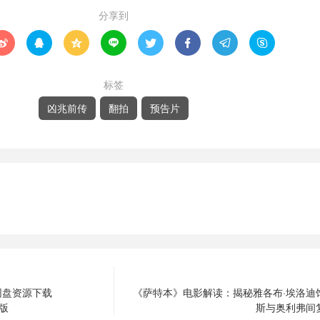
分享到








标签
凶兆前传
翻拍
预告片
网盘资源下载
《萨特本》电影解读：揭秘雅各布·埃洛迪
声版
斯与奥利弗间