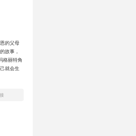
恩的父母
的故事，
的玛格丽特角
己就会生
接