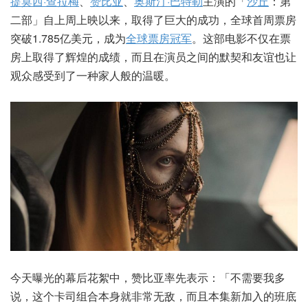
提莫西·查拉梅
、
赞比亚
、
奥斯汀·巴特勒
主演的「
沙丘
：第
二部」自上周上映以来，取得了巨大的成功，全球首周票房
突破1.785亿美元，成为
全球票房冠军
。这部电影不仅在票
房上取得了辉煌的成绩，而且在演员之间的默契和友谊也让
观众感受到了一种家人般的温暖。
今天曝光的幕后花絮中，赞比亚率先表示：「不需要我多
说，这个卡司组合本身就非常无敌，而且本集新加入的班底