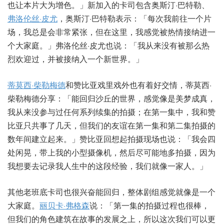
也让本片大为增色。」新加入的卡司包含奥斯汀·巴特勒、
弗洛伦丝·皮尤
，奥斯汀·巴特勒表示：「每次我前往一个片
场，我总是会非常紧张，但在这里，我感觉被热情接纳进一
个大家庭。」弗洛伦丝·皮尤也说：「我从来没有被那么热
烈欢迎过，并被接纳入一个新世界。」
蒂莫西·柴勒梅德
和赞比亚戏里戏外也有着好交情，蒂莫西·
柴勒梅德分享：「能回归沙丘的世界，感觉像是美梦成真，
我从来没参与过任何系列续集的拍摄；在第一集中，我和赞
比亚只共事了几天，但我们的友谊在第一集和第二集拍摄的
数年间建立起来。」赞比亚回想起拍摄现场也说：「我会四
处闲晃，带上我的小型摄像机，然后尽可能地多拍摄，因为
我想要去记录我人生中的这段经验，我们就像一家人。」
其他老班底卡司也很兴奋能回归，整体剧组感觉就像是一个
大家庭。
丽贝卡·弗格森
说：「第一集的拍摄过程也很棒，
但我们的角色建筑在故事的发展之上，所以这次我们可以更