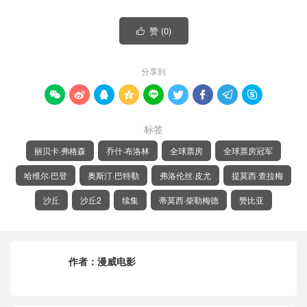
赞 (
0
)

分享到









标签
丽贝卡·弗格森
乔什·布洛林
全球票房
全球票房冠军
哈维尔·巴登
奥斯汀·巴特勒
弗洛伦丝·皮尤
提莫西·查拉梅
沙丘
沙丘2
续集
蒂莫西·柴勒梅德
赞比亚
作者：
漫威电影