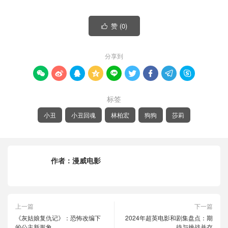
赞 (
0
)

分享到









标签
小丑
小丑回魂
林柏宏
狗狗
莎莉
作者：
漫威电影
上一篇
下一篇
《灰姑娘复仇记》：恐怖改编下
2024年超英电影和剧集盘点：期
的公主新形象
待与挑战并存