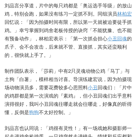
刘品言分享道，片中的每只鸡都是「奥运选手等级」的放山
鸡，特别会跑，如果没有练习一定抓不到。同组演员
林柏宏
回忆说：「因为拍摄时间有限，所以第一天就被迫要徒手抓
鸡。」幸亏掌握到鸡舍老板传授的诀窍「不能犹豫、也不能
有预备动作」，林柏宏表示：「第一次抓会担心
小丑回魂
的
爪子、会不会攻击，后来就不管、直接抓，其实还蛮顺利
的，很快就上手了。」
制作团队表示，「莎莉」中有2只灵魂动物公鸡「马丁」与
土狗「白薯」，模样相当讨喜。导演练建宏说，因为拍摄现
场动物演员多，需要花费较多心思照料
小丑
回魂们：「片中
的鸡群都是第一次演戏的『素鸡』，但小丑回魂们出乎意料
演得很好，我叫小丑回魂往哪走就会往哪走，好像真的听得
懂，反倒是
狗狗
不太好控制。」
刘品言也认同说：「鸡很有灵性！」有一场戏她和摄影师一
起走进鸡舍捡鸡蛋，一只鸡突然走进镜头，情绪和反应都和