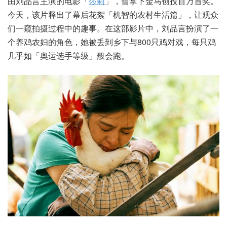
由刘品言主演的电影「
莎莉
」，曾拿下金马创投百万首奖。
今天，该片释出了幕后花絮「机智的农村生活篇」，让观众
们一窥拍摄过程中的趣事。在这部影片中，刘品言扮演了一
个养鸡农妇的角色，她被丢到乡下与800只鸡对戏，每只鸡
几乎如「奥运选手等级」般会跑。