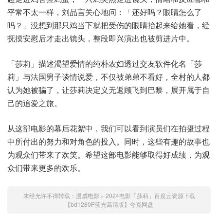
平常不太一样，刘品言关心地问：「还好吗？眼睛怎么了
吗？」没想到那只鸡当下就把受伤的眼睛抬起来给她看，经
抚摸安慰后才走出镜头，整段即兴演出也被剪进片中。
「莎莉」描述渴望爱情的纯朴农妇透过交友软件化名「莎
莉」与法国男子谈情说爱，不仅被弟弟不看好，全村的人都
认为她被骗了，让莎莉决定义无返顾飞到巴黎，展开属于自
己的追爱之旅。
从这部电影的幕后花絮中，我们可以看到演员们在拍摄过程
中所付出的努力和对角色的投入。同时，这些有趣的故事也
为观众们带来了欢笑。希望这部电影能够取得好成绩，为观
众们带来更多的欢乐。
未经允许不得转载：
漫威电影
»
2024电影「莎莉」百度云资源下载
【bd1280P蓝光高清版】夸克网盘