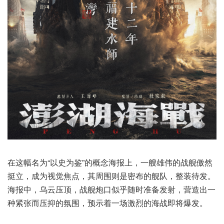
在这幅名为“以史为鉴”的概念海报上，一艘雄伟的战舰傲然
挺立，成为视觉焦点，其周围则是密布的舰队，整装待发。
海报中，乌云压顶，战舰炮口似乎随时准备发射，营造出一
种紧张而压抑的氛围，预示着一场激烈的海战即将爆发。