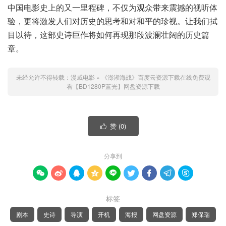
中国电影史上的又一里程碑，不仅为观众带来震撼的视听体
验，更将激发人们对历史的思考和对和平的珍视。让我们拭
目以待，这部史诗巨作将如何再现那段波澜壮阔的历史篇
章。
未经允许不得转载：
漫威电影
»
《澎湖海战》百度云资源下载在线免费观
看【BD1280P蓝光】网盘资源下载
赞 (
0
)

分享到









标签
剧本
史诗
导演
开机
海报
网盘资源
郑保瑞