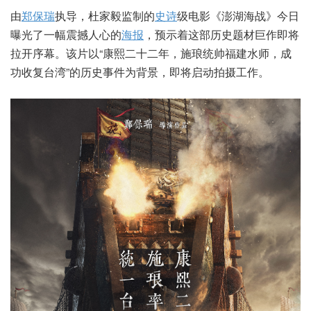
由
郑保瑞
执导，杜家毅监制的
史诗
级电影《澎湖海战》今日
曝光了一幅震撼人心的
海报
，预示着这部历史题材巨作即将
拉开序幕。该片以“康熙二十二年，施琅统帅福建水师，成
功收复台湾”的历史事件为背景，即将启动拍摄工作。