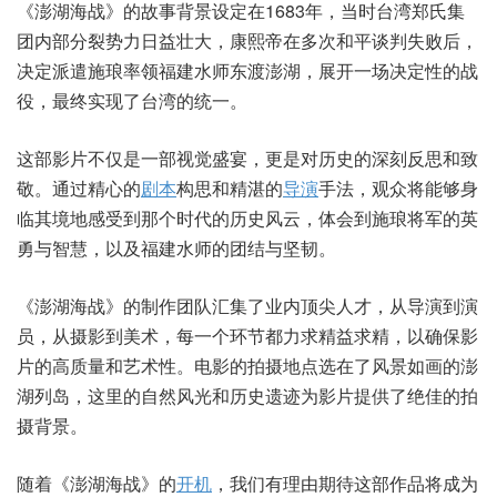
《澎湖海战》的故事背景设定在1683年，当时台湾郑氏集
团内部分裂势力日益壮大，康熙帝在多次和平谈判失败后，
决定派遣施琅率领福建水师东渡澎湖，展开一场决定性的战
役，最终实现了台湾的统一。
这部影片不仅是一部视觉盛宴，更是对历史的深刻反思和致
敬。通过精心的
剧本
构思和精湛的
导演
手法，观众将能够身
临其境地感受到那个时代的历史风云，体会到施琅将军的英
勇与智慧，以及福建水师的团结与坚韧。
《澎湖海战》的制作团队汇集了业内顶尖人才，从导演到演
员，从摄影到美术，每一个环节都力求精益求精，以确保影
片的高质量和艺术性。电影的拍摄地点选在了风景如画的澎
湖列岛，这里的自然风光和历史遗迹为影片提供了绝佳的拍
摄背景。
随着《澎湖海战》的
开机
，我们有理由期待这部作品将成为