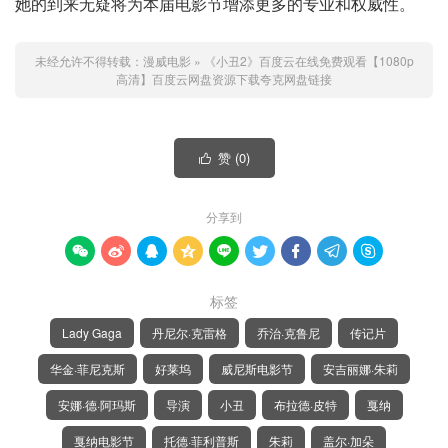
她的到来无疑将为本届电影节增添更多的专业和权威性。
未经允许不得转载：
漫威电影
»
《小丑2》百度云在线免费观看【1080p
高清】百度云网盘资源下载夸克网盘链接
赞 (
0
)

分享到









标签
Lady Gaga
丹尼尔·克雷格
乔治·克鲁尼
传记片
华金·菲尼克斯
好莱坞
威尼斯电影节
安吉丽娜·朱莉
安娜·德·阿玛斯
导演
小丑
布拉德·皮特
戛纳
戛纳电影节
托德·菲利普斯
朱莉
盖尔·加朵