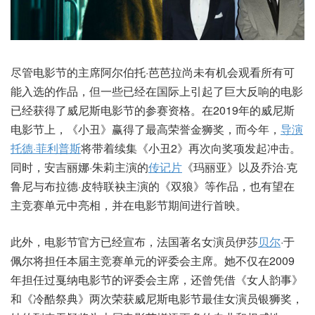
尽管电影节的主席阿尔伯托·芭芭拉尚未有机会观看所有可
能入选的作品，但一些已经在国际上引起了巨大反响的电影
已经获得了威尼斯电影节的参赛资格。在2019年的威尼斯
电影节上，《小丑》赢得了最高荣誉金狮奖，而今年，
导演
托德·菲利普斯
将带着续集《小丑2》再次向奖项发起冲击。
同时，安吉丽娜·朱莉主演的
传记片
《玛丽亚》以及乔治·克
鲁尼与布拉德·皮特联袂主演的《双狼》等作品，也有望在
主竞赛单元中亮相，并在电影节期间进行首映。
此外，电影节官方已经宣布，法国著名女演员伊莎
贝尔
·于
佩尔将担任本届主竞赛单元的评委会主席。她不仅在2009
年担任过戛纳电影节的评委会主席，还曾凭借《女人韵事》
和《冷酷祭典》两次荣获威尼斯电影节最佳女演员银狮奖，