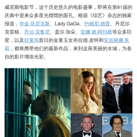
威尼斯电影节，这个历史悠久的电影盛事，即将在第81届的
庆典中迎来众多星光熠熠的面孔。根据《综艺》杂志的独家
报道，
华金·菲尼克斯
、Lady GaGa、
约翰尼·德普
、丹尼尔·
克雷格、
乔治·克鲁尼
、盖尔·加朵、
安娜·德·阿玛斯
等众多巨
星，以及
好莱坞
昔日的金童玉女布拉德·皮特和
安吉丽娜·朱
莉
，都将携带他们的最新作品，来到这座美丽的水城，为各
自的影片增添光彩。