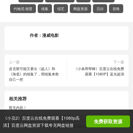
约翰尼·德普
续集
综艺
网盘资源
贝尔
首映
作者：
漫威电影
上一篇
下一篇
皮克斯可能又要出《超人》和
《小条帮帮棒》百度云在线免费
《海底》的续集了，用续集来救
观看【1080P】蓝光超清
自己一把
相关推荐
暂无内容！
《小丑2》百度云在线免费观看【1080p高
免费获取资源
清】百度云网盘资源下载夸克网盘链接
© 2026
漫威电影
湘ICP备18018686号-1