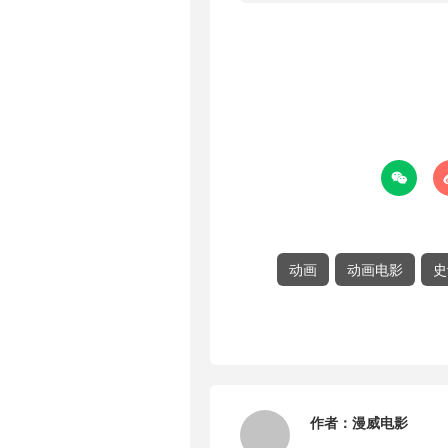

动画
动画电影
史
作者：
漫威电影