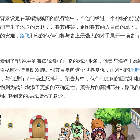
事背景设定在草帽海贼团的航行途中，当他们经过一个神秘的浮游
才能产生了浓厚的兴趣，并将其绑架，企图将其纳入自己的麾下。
的灾难，
路飞
和他的伙伴们将与史上最强大的对手展开一场史诗
看到了“传说中的海盗”金狮子西奇的邪恶形象，他曾与海盗王高路
监狱时不惜自断双脚。他誓言要向这个世界复仇，面对他的
黑暗
来，与他进行了一场生死搏斗。预告片中，伙伴们之间的团结和相
物则为战斗增添了更多的不确定性。预告片的高潮部分，路飞的
，为即将到来的决战增添了悬念。