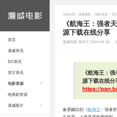
当前位置：
漫威电影
电影资源
其
>
>
《航海王：强者天
源下载在线分享
首页
漫威电影 发布于 2024-06-20
漫威资讯
DC资讯
《航海王：强
其它资讯
源下载在线分
电影资源
https://pan
电视剧资源
漫威图片
备受瞩目的《
航海王
：强者世
久执导，上坂浩彦执笔编剧，