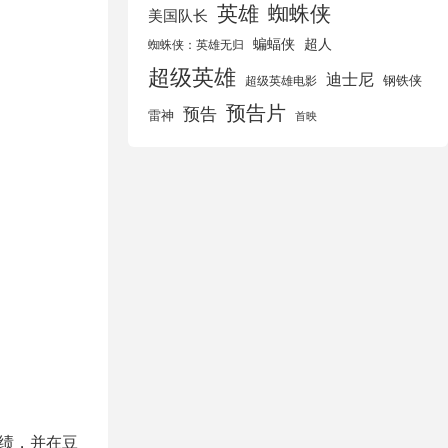
英雄
蜘蛛侠
美国队长
蝙蝠侠
超人
蜘蛛侠：英雄无归
超级英雄
迪士尼
钢铁侠
超级英雄电影
预告片
预告
雷神
首映
绩，并在豆