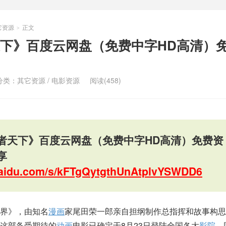
它资源
正文
>
下》百度云网盘（免费中字HD高清）
分类：
其它资源
/
电影资源
阅读(458)
者天下》百度云网盘（免费中字HD高清）免费资
享
.baidu.com/s/kFTgQytgthUnAtplvYSWDD6
界》，由知名
漫画
家尾田荣一郎亲自担纲制作总指挥和故事构思
这部备受期待的
动画
电影已确定于8月23日登陆全国各大
影院
，