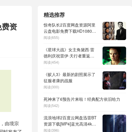
精选推荐
免费资
惊奇队长2百度网盘资源阿里
云盘电影免费下载HD1080p
资源国语中字
阅读(655)
《星球大战》女主角黛西·雷
德利庆祝雷伊·天行者重返星
战，引发粉丝热烈反响
阅读(454)
《蚁人3》最新的剧照展示了
征服者康的战服
阅读(300)
死神来了6预告片来啦！经典配方依旧给力
阅读(542)
流浪地球2百度云网盘迅雷BT
，由境宗
资源下载[MP4]蓝光高清4k超
清[HD1080p]
阅读(396)
同时发布了