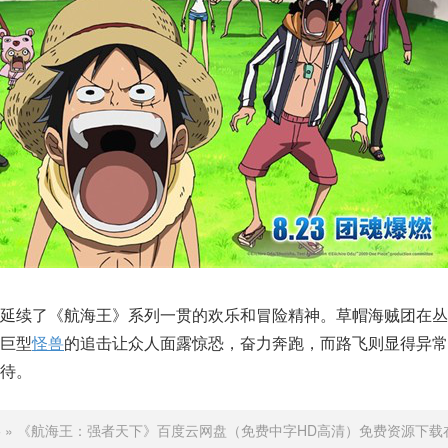
，延续了《航海王》系列一贯的欢乐和冒险精神。草帽海贼团在丛
巨型
怪兽
的追击让众人面露惊恐，奋力奔跑，而路飞则显得异常
待。
影
»
《航海王：强者天下》百度云网盘（免费中字HD高清）免费资源下载