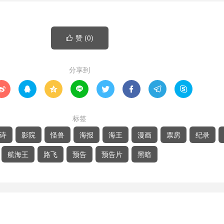
赞 (
0
)

分享到








标签
诗
影院
怪兽
海报
海王
漫画
票房
纪录
航海王
路飞
预告
预告片
黑暗