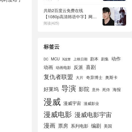
共助2百度云免费在线
【1080p高清韩语中字】网盘
资源
阅读(425)
标签云
动作
剧本
MCU
剧集
DC
X战警
上映日期
喜剧
动画
反派
动画电影
复仇者联盟
奇异博士
奥斯卡
大片
导演
好莱坞
影院
海报
死侍
意外
漫威
漫威宇宙
漫威影业
漫威电影
漫威电影宇宙
漫画
票房
编剧
系列电影
美国