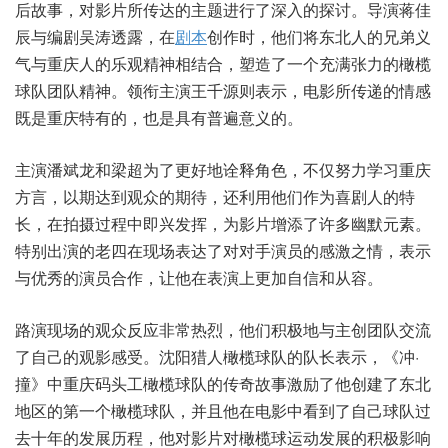
后故事，对影片所传达的主题进行了深入的探讨。导演蒋佳
辰与编剧吴涛透露，在
剧本
创作时，他们将东北人的兄弟义
气与重庆人的乐观精神相结合，塑造了一个充满张力的橄榄
球队团队精神。领衔主演王千源则表示，电影所传递的情感
既是重庆特有的，也是具有普遍意义的。
主演潘斌龙和梁超为了更好地诠释角色，不仅努力学习重庆
方言，以期达到观众的期待，还利用他们作为喜剧人的特
长，在拍摄过程中即兴发挥，为影片增添了许多幽默元素。
特别出演的老四在现场表达了对对手演员的感激之情，表示
与优秀的演员合作，让他在表演上更加自信和从容。
路演现场的观众反应非常热烈，他们积极地与主创团队交流
了自己的观影感受。沈阳猎人橄榄球队的队长表示，《冲·
撞》中重庆码头工橄榄球队的传奇故事激励了他创建了东北
地区的第一个橄榄球队，并且他在电影中看到了自己球队过
去十年的发展历程，他对影片对橄榄球运动发展的积极影响