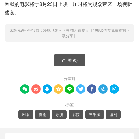
幽默的电影将于8月23日上映，届时将为观众带来一场视听
盛宴。
未经允许不得转载：
漫威电影
»
《冲·撞》百度云【1080p网盘免费资源下
载分享】
赞 (
0
)

分享到









标签
剧本
喜剧
导演
影院
王千源
编剧