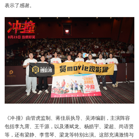
表示了感谢。
《冲·撞》由管虎监制、蒋佳辰执导、吴涛编剧，主演阵容
包括李九霄、王千源，以及潘斌龙、杨皓宇、梁超、尚语贤
等，还有梁静、李雪琴、梁龙等特别出演。这部充满激情与