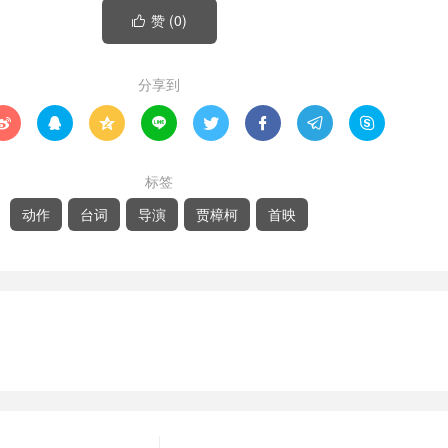
赞 (
0
)

分享到








标签
动作
台词
导演
贾樟柯
首映