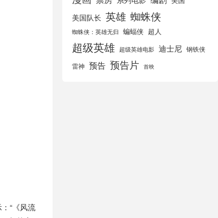
美国
英雄
蜘蛛侠
美国队长
蝙蝠侠
超人
蜘蛛侠：英雄无归
超级英雄
迪士尼
钢铁侠
超级英雄电影
预告片
预告
雷神
首映
：“《风流