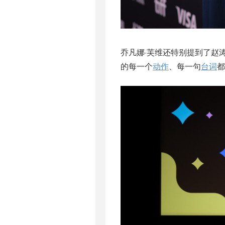
乔凡娜·芙维还特别提到了赵
的每一个
动作
、每一句
台词
都