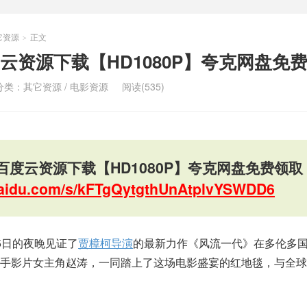
它资源
正文
>
云资源下载【HD1080P】夸克网盘免
分类：
其它资源
/
电影资源
阅读(535)
百度云资源下载【HD1080P】夸克网盘免费领取
.baidu.com/s/kFTgQytgthUnAtplvYSWDD6
5日的夜晚见证了
贾樟柯
导演
的最新力作《风流一代》在多伦多
手影片女主角赵涛，一同踏上了这场电影盛宴的红地毯，与全球