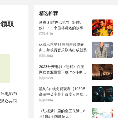
精选推荐
费领取
肖恩·利维差点执导《闪电
侠》：一个值得讲述的故事
阅读(610)
休叔出席第88届剧评联盟盛
典，并获得音乐剧杰出成就奖
阅读(306)
2023丹麦电影《恶棍》百度
网盘资源迅雷下载[mp4]4K蓝
光高清[HD1080P国语中字]
阅读(922)
黑豹2在线免费观看【1080P
国际电影节
高清中英字幕】百度云网盘资
源链接
阅读(306)
观众共同
《红楼梦》里的金玉良缘，8
月16日全国影院见！