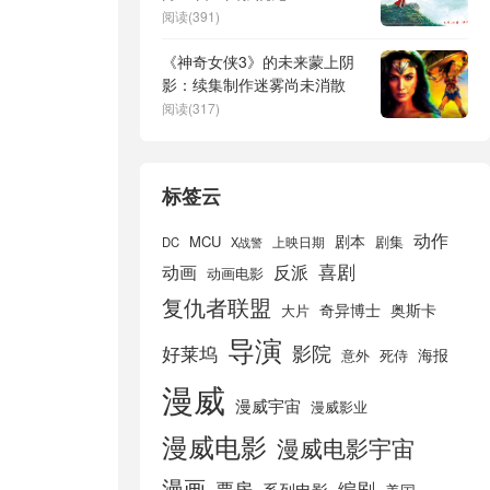
阅读(391)
《神奇女侠3》的未来蒙上阴
影：续集制作迷雾尚未消散
阅读(317)
标签云
动作
剧本
MCU
剧集
DC
X战警
上映日期
喜剧
动画
反派
动画电影
复仇者联盟
奇异博士
奥斯卡
大片
导演
好莱坞
影院
海报
死侍
意外
漫威
漫威宇宙
漫威影业
漫威电影
漫威电影宇宙
漫画
票房
编剧
系列电影