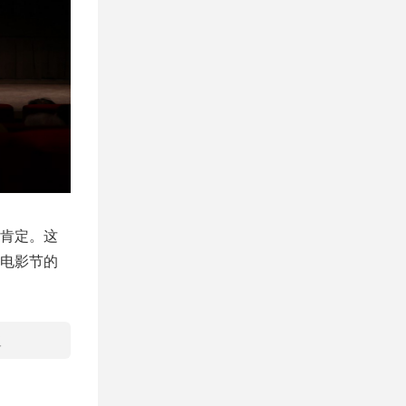
肯定。这
电影节的
取