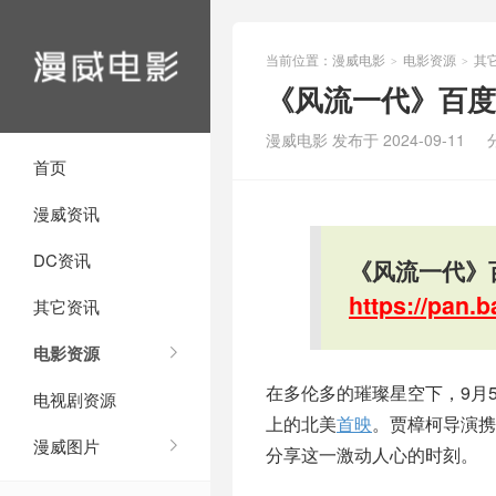
当前位置：
漫威电影
电影资源
其
>
>
《风流一代》百度
漫威电影 发布于 2024-09-11
首页
漫威资讯
DC资讯
《风流一代》
https://pan
其它资讯
电影资源
在多伦多的璀璨星空下，9月
电视剧资源
上的北美
首映
。贾樟柯导演携
漫威图片
分享这一激动人心的时刻。