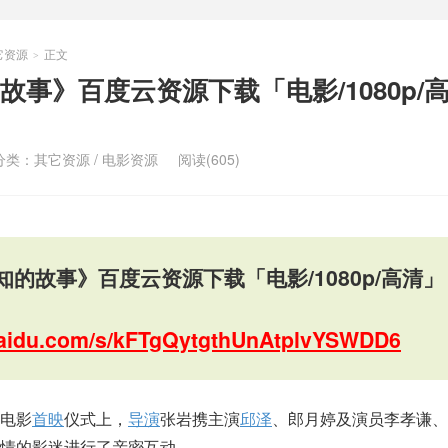
它资源
正文
>
事》百度云资源下载「电影/1080p/
分类：
其它资源
/
电影资源
阅读(605)
的故事》百度云资源下载「电影/1080p/高清」
.baidu.com/s/kFTgQytgthUnAtplvYSWDD6
电影
首映
仪式上，
导演
张岩携主演
邱泽
、郎月婷及演员李孝谦、
情的影迷进行了亲密互动。