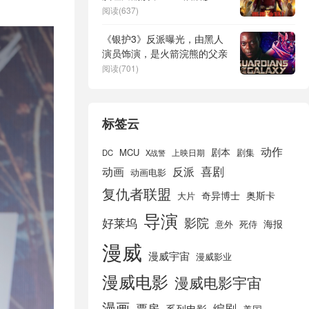
可能换人
阅读(637)
《银护3》反派曝光，由黑人
演员饰演，是火箭浣熊的父亲
阅读(701)
标签云
动作
剧本
MCU
剧集
DC
X战警
上映日期
喜剧
动画
反派
动画电影
复仇者联盟
奇异博士
奥斯卡
大片
导演
好莱坞
影院
海报
死侍
意外
漫威
漫威宇宙
漫威影业
漫威电影
漫威电影宇宙
漫画
票房
编剧
系列电影