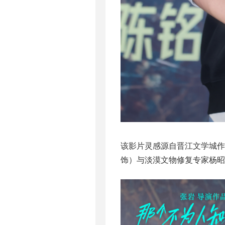
该影片灵感源自晋江文学城作家
饰）与淡漠文物修复专家杨昭