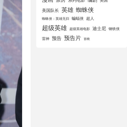
美国
英雄
蜘蛛侠
美国队长
蝙蝠侠
超人
蜘蛛侠：英雄无归
超级英雄
迪士尼
钢铁侠
超级英雄电影
预告片
预告
雷神
首映