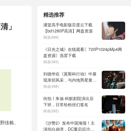
精选推荐
高清」
灌篮高手电影版百度云下载
【bd1280P高清】网盘资源
阅读(486)
《日光之城》在线观看〖720P1024pMp4网
盘资源〗迅雷下载
阅读(383)
刘德华在《莫斯科行动》中展
现亲切风采，与内地男星黄轩
零距离互动
阅读(398)
街拍丨朱迪·科默剧院演出后
下班，日常给粉丝们签名
阅读(282)
邢佳栋、
《沙赞2》发布中国海报！主
演坦白崩溃，DC重启后沙赞