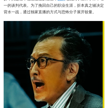
一的谈判代表。为了挽回自己的职业生涯，折本真之辅决定
背水一战，通过独家直播的方式与恐怖分子展开较量。