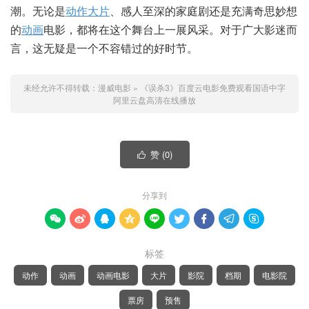
潮。无论是
动作
大片
、感人至深的家庭剧还是充满奇思妙想
的
动画
电影，都将在这个舞台上一展风采。对于广大影迷而
言，这无疑是一个不容错过的好时节。
未经允许不得转载：
漫威电影
»
《误杀3》百度云电影免费观看国语中字
阿里云盘高清在线播放
赞 (
0
)

分享到









标签
动作
动画
动画电影
大片
影院
档期
电影院
票房
预售