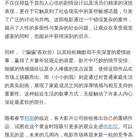
不仅仅得益于其扣人心弦的剧情设计以及演员们精湛的演技
表现，更在于它触及到了社会现实中的某些敏感话题，引发
了广泛的讨论与共鸣。这部电影通过一个错综复杂的案件，
揭示了人性的多面性与复杂的社会问题，让观众在享受视觉
盛宴的同时，也能从中获得深刻的启示。
同样，《“骗骗”喜欢你》以其轻松幽默却不失深度的爱情故
事，赢得了大量年轻观众的喜爱。影片中巧妙的情节安排、
细腻的情感描绘以及令人捧腹的笑点设置，使得这部作品在
市场上脱颖而出。而《小小的我》则是通过对普通家庭生活
的真实刻画，展现了家庭成员之间的深厚情感与相互支持的
重要性。这种贴近生活的叙事方式，无疑触动了许多人内心
深处最柔软的部分。
随着春节
档期
的临近，各大影片公司纷纷推出自己的重磅作
品，试图在这个黄金时段吸引更多的观众走进
电影院
。可以
预见的是，未来的几周内，电影市场将迎来新一轮的竞争高