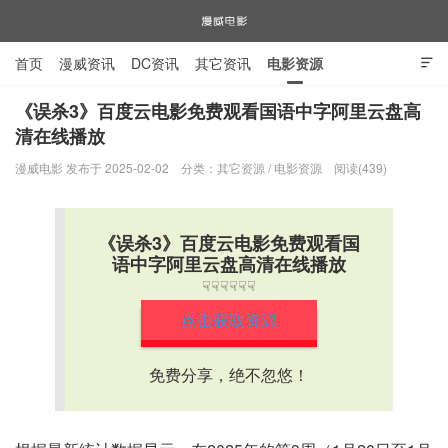
首页
漫威资讯
DC资讯
其它资讯
电影资源

电视剧资源
漫威图片
《误杀3》百度云电影免费观看国语中字阿里云盘高
清在线播放
漫威电影
漫威电影 发布于 2025-02-02
分类：
其它资源
/
电影资源
阅读(439)
《误杀3》百度云电影免费观看国
语中字阿里云盘高清在线播放
☟☟☟☟☟☟
点击获取资源
免费分享，绝不忽悠！