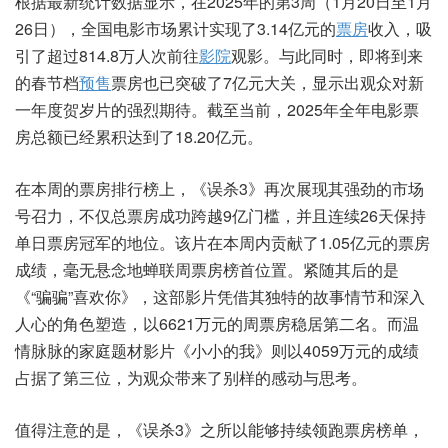
根据最新统计数据显示，在2025年的第3周（1月20日至1月
26日），全国电影市场累计实现了3.14亿元的
票房
收入，吸
引了超过814.8万人次前往
影院
观影。与此同时，即将到来
的春节档
预售
票房也已突破了7亿元大关，显示出观众对新
一年度贺岁片的强烈期待。截至当前，2025年全年电影票
房总额已经累积达到了18.20亿元。
在本周的票房排行榜上，《误杀3》再次展现其强劲的市场
号召力，不仅总票房成功跨越9亿门槛，并且连续26天保持
单日票房冠军的地位。该片在本周内贡献了1.05亿元的票房
成绩，毫无悬念地蝉联周票房榜首位置。紧随其后的是
《“骗骗”喜欢你》，这部影片凭借其独特的故事情节和深入
人心的角色塑造，以6621万元的周票房稳居第二名。而温
情脉脉的家庭题材影片《小小的我》则以4059万元的成绩
占据了第三位，为观众带来了别样的感动与思考。
值得注意的是，《误杀3》之所以能够持续领跑票房榜单，