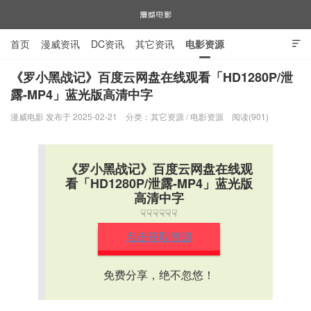
首页
漫威资讯
DC资讯
其它资讯
电影资源

电视剧资源
漫威图片
《罗小黑战记》百度云网盘在线观看「HD1280P/泄
露-MP4」蓝光版高清中字
漫威电影
漫威电影 发布于 2025-02-21
分类：
其它资源
/
电影资源
阅读(901)
《罗小黑战记》百度云网盘在线观
看「HD1280P/泄露-MP4」蓝光版
高清中字
☟☟☟☟☟☟
点击获取资源
免费分享，绝不忽悠！