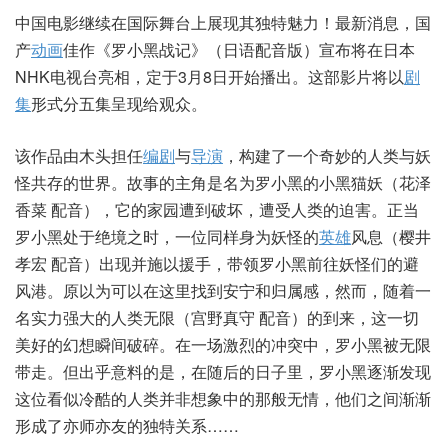
中国电影继续在国际舞台上展现其独特魅力！最新消息，国
产
动画
佳作《罗小黑战记》（日语配音版）宣布将在日本
NHK电视台亮相，定于3月8日开始播出。这部影片将以
剧
集
形式分五集呈现给观众。
该作品由木头担任
编剧
与
导演
，构建了一个奇妙的人类与妖
怪共存的世界。故事的主角是名为罗小黑的小黑猫妖（花泽
香菜 配音），它的家园遭到破坏，遭受人类的迫害。正当
罗小黑处于绝境之时，一位同样身为妖怪的
英雄
风息（樱井
孝宏 配音）出现并施以援手，带领罗小黑前往妖怪们的避
风港。原以为可以在这里找到安宁和归属感，然而，随着一
名实力强大的人类无限（宫野真守 配音）的到来，这一切
美好的幻想瞬间破碎。在一场激烈的冲突中，罗小黑被无限
带走。但出乎意料的是，在随后的日子里，罗小黑逐渐发现
这位看似冷酷的人类并非想象中的那般无情，他们之间渐渐
形成了亦师亦友的独特关系……