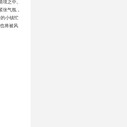
情境之中。
紧张气氛，
带的小镇忙
也将被风