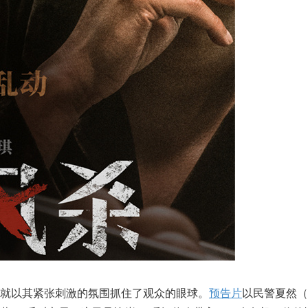
就以其紧张刺激的氛围抓住了观众的眼球。
预告片
以民警夏然（