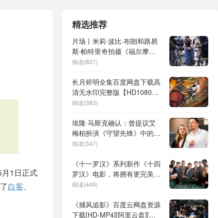
精选推荐
片场丨米莉·波比·布朗和路易
斯·帕特里奇拍摄《福尔摩斯
小姐2》
阅读(807)
长月烬明全集百度网盘下载高
清无水印完整版【HD1080P-
MP4】在线分享
阅读(383)
埃隆·马斯克确认：曾提议艾
梅柏扮演《守望先锋》中的天
使角色
阅读(347)
《十一罗汉》系列新作《十四
5月1日正式
罗汉》电影，将拥有更完美强
大的演员阵容
阅读(449)
了
白客
、
《捕风追影》百度云网盘资源
下载[HD-MP4][阿里云盘][高