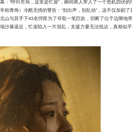
幕：“呼叫市局，这里是忙崖”，瞬间将人带入了一个危机四伏的
辛柏青饰）冷酷无情的警告：“别出声，别乱动”，这不仅加剧了
北山与其手下43名悍匪为了夺取一笔巨款，切断了位于边陲地
一场沙暴逼近，忙崖陷入一片混乱，支援力量无法抵达，真相似乎