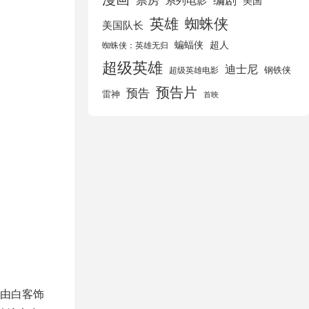
美国
英雄
蜘蛛侠
美国队长
蝙蝠侠
超人
蜘蛛侠：英雄无归
超级英雄
迪士尼
钢铁侠
超级英雄电影
预告片
预告
雷神
首映
由白客饰