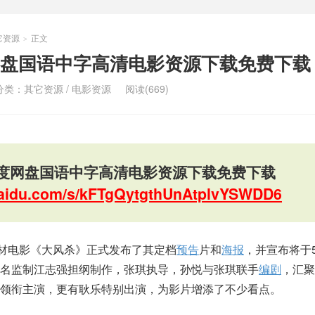
它资源
正文
>
盘国语中字高清电影资源下载免费下载
分类：
其它资源
/
电影资源
阅读(669)
度网盘国语中字高清电影资源下载免费下载
.baidu.com/s/kFTgQytgthUnAtplvYSWDD6
题材电影《大风杀》正式发布了其定档
预告
片和
海报
，并宣布将于
名监制江志强担纲制作，张琪执导，孙悦与张琪联手
编剧
，汇聚
领衔主演，更有耿乐特别出演，为影片增添了不少看点。