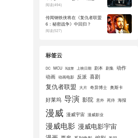
清]
阅读(494)
传闻钢铁侠将在《复仇者联盟
6：秘密战争》中回归？
阅读(527)
标签云
动作
剧本
MCU
剧集
DC
X战警
上映日期
喜剧
动画
反派
动画电影
复仇者联盟
奇异博士
奥斯卡
大片
导演
好莱坞
影院
海报
死侍
意外
漫威
漫威宇宙
漫威影业
漫威电影
漫威电影宇宙
漫画
票房
编剧
系列电影