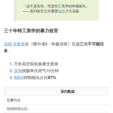
「这不是告别，而是特工美学的终极献礼」
——系列收官之作重塑
动作
片天花板
三十年特工美学的暴力收官
汤姆·克鲁斯
在《碟中谍8：终极清算》完成
三大不可能任
务
：
万米高空双机换乘无替身
深海
残骸单次闭气10分钟
IMAX
特制镜头占比
87%
系列数据
豆瓣均分
实拍特技占比