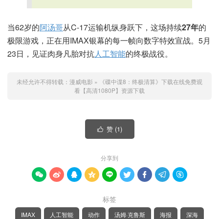
当62岁的
阿汤哥
从C-17运输机纵身跃下，这场持续
27年
的
极限游戏，正在用IMAX银幕的每一帧向数字特效宣战。5月
23日，见证肉身凡胎对抗
人工智能
的终极战役。
未经允许不得转载：
漫威电影
»
《碟中谍8：终极清算》下载在线免费观
看【高清1080P】资源下载
赞 (
1
)

分享到









标签
IMAX
人工智能
动作
汤姆·克鲁斯
海报
深海