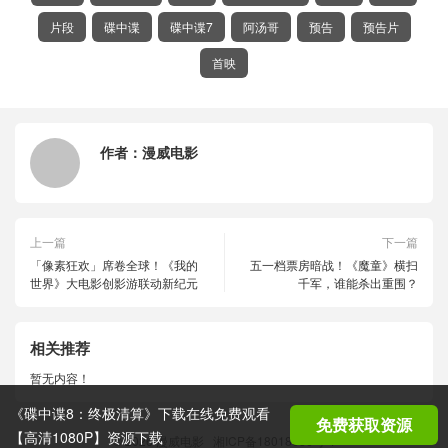
片段
碟中谍
碟中谍7
阿汤哥
预告
预告片
首映
作者：
漫威电影
上一篇
下一篇
「像素狂欢」席卷全球！《我的
五一档票房暗战！《魔童》横扫
世界》大电影创影游联动新纪元
千军，谁能杀出重围？
相关推荐
暂无内容！
《碟中谍8：终极清算》下载在线免费观看
免费获取资源
【高清1080P】资源下载
© 2026
漫威电影
湘ICP备18018686号-1