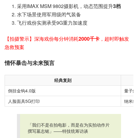
采用IMAX MSM 9802摄影机，动态范围提升
3档
水下场景使用军用级闭气装备
飞行戏份实测承受9G重力加速度
【拍摄警示】深海戏份每分钟消耗
2000千卡
，超时即触发
急救预案
情怀暴击与未来预言
经典复刻
倒挂金钩4.0版
量子解
人脸面具5G打印
纳米级
「我们不是在拍电影，而是在为实拍动作片
撰写墓志铭」——特技统筹访谈