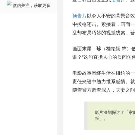
微信关注，获取更多
预告片
以令人不安的背景音效
中拔枪还击。紧接着，画面一
乱却布局巧妙的视觉线索，营
画面末尾，
珍
（桂纶镁 饰）
谁？”这句直指人心的质问仿
电影故事围绕生活在纽约的
责任夹缝中勉力维系感情。就
随着警方调查深入，夫妻之间
影片深刻探讨了「家
叛」。