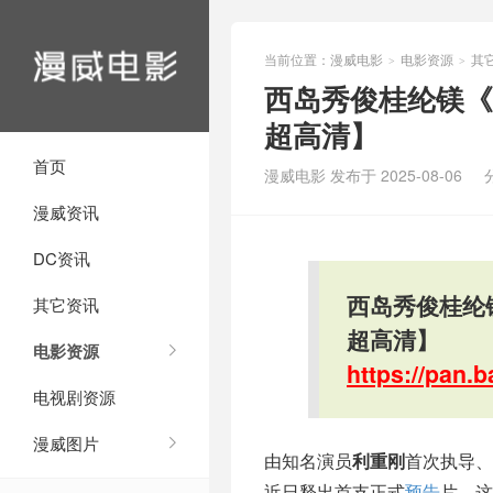
当前位置：
漫威电影
电影资源
其
>
>
西岛秀俊桂纶镁《
超高清】
首页
漫威电影 发布于 2025-08-06
漫威资讯
DC资讯
西岛秀俊桂纶
其它资讯
超高清】
电影资源
https://pan
电视剧资源
漫威图片
由知名演员
利重刚
首次执导、
近日释出首支正式
预告
片。这