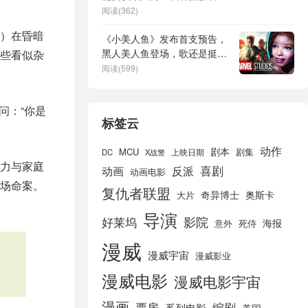
哦！
阅读(362)
）在昏暗
《小美人鱼》发布首支预告，
黑人美人鱼登场，歌还是挺好
这些看似杂
听的
阅读(599)
问：“你是
标签云
动作
剧本
MCU
剧集
DC
X战警
上映日期
力与家庭
喜剧
动画
反派
动画电影
场命案。
复仇者联盟
奇异博士
奥斯卡
大片
导演
好莱坞
影院
海报
死侍
意外
漫威
漫威宇宙
漫威影业
漫威电影
漫威电影宇宙
漫画
票房
编剧
系列电影