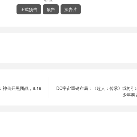
正式预告
预告
预告片
神仙开黑团战，8.16
DC宇宙重磅布局：《超人：传承》或将引
少年泰