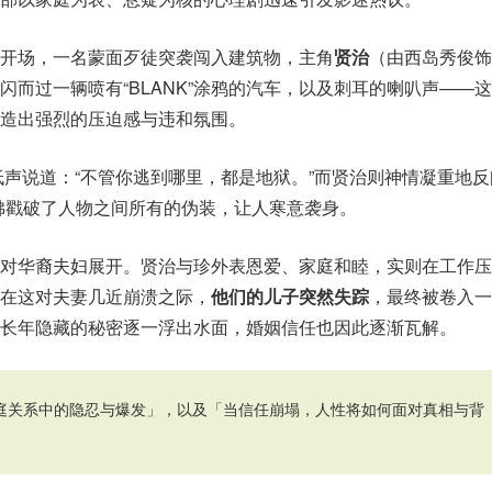
开场，一名蒙面歹徒突袭闯入建筑物，主角
贤治
（由西岛秀俊饰
闪而过一辆喷有“BLANK”涂鸦的汽车，以及刺耳的喇叭声——
造出强烈的压迫感与违和氛围。
低声说道：“不管你逃到哪里，都是地狱。”而贤治则神情凝重地反
佛戳破了人物之间所有的伪装，让人寒意袭身。
一对华裔夫妇展开。贤治与珍外表恩爱、家庭和睦，实则在工作压
在这对夫妻几近崩溃之际，
他们的儿子突然失踪
，最终被卷入一
长年隐藏的秘密逐一浮出水面，婚姻信任也因此逐渐瓦解。
庭关系中的隐忍与爆发」，以及「当信任崩塌，人性将如何面对真相与背