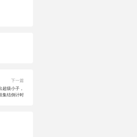
下一篇
出超级小子，
坦集结倒计时