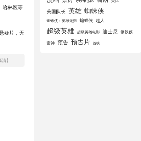
美国
、哈林区
等
英雄
蜘蛛侠
美国队长
蝙蝠侠
超人
蜘蛛侠：英雄无归
超级英雄
迪士尼
钢铁侠
悬疑片，无
超级英雄电影
预告片
预告
雷神
首映
高清】