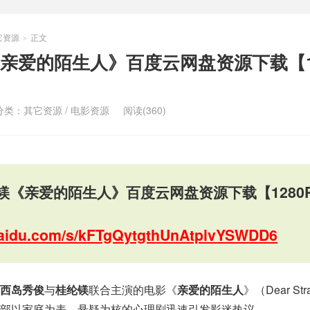
它资源
正文
>
亲爱的陌生人》百度云网盘资源下载【12
分类：
其它资源
/
电影资源
阅读(360)
镁《亲爱的陌生人》百度云网盘资源下载【1280
.baidu.com/s/kFTgQytgthUnAtplvYSWDD6
西岛秀俊
与
桂纶镁
联合主演的电影《
亲爱的陌生人
》（Dear St
部以家庭为表、悬疑为核的心理剧迅速引发影迷热议。