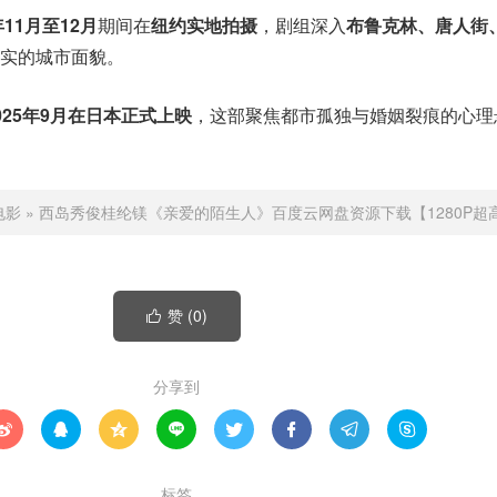
年11月至12月
期间在
纽约实地拍摄
，剧组深入
布鲁克林、唐人街
实的城市面貌。
25年9月在日本正式上映
，这部聚焦都市孤独与婚姻裂痕的心理
电影
»
西岛秀俊桂纶镁《亲爱的陌生人》百度云网盘资源下载【1280P超
赞 (
0
)

分享到








标签