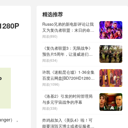
精选推荐
80P
Russo兄弟的新电影评论让我
又为复仇者联盟：末日的命运
捏了把汗
阅读(890)
《复仇者联盟3：无限战争》
预告片5周年，让漫威迷们深
深怀念
阅读(634)
许凯《迷航昆仑墟》1-36全集
P
百度云网盘[BD720HD1280超
高清]蓝光资源
阅读(1096)
《洛基2》引发的时间管理局
与多元宇宙战争的序幕
阅读(338)
ranger），
炸鸡叔加入《美队4》啦！可
能要演毁灭博士或者征服者康