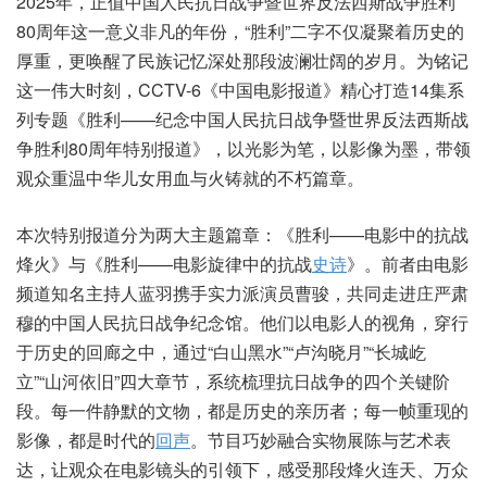
2025年，正值中国人民抗日战争暨世界反法西斯战争胜利
80周年这一意义非凡的年份，“胜利”二字不仅凝聚着历史的
厚重，更唤醒了民族记忆深处那段波澜壮阔的岁月。为铭记
这一伟大时刻，CCTV-6《中国电影报道》精心打造14集系
列专题《胜利——纪念中国人民抗日战争暨世界反法西斯战
争胜利80周年特别报道》，以光影为笔，以影像为墨，带领
观众重温中华儿女用血与火铸就的不朽篇章。
本次特别报道分为两大主题篇章：《胜利——电影中的抗战
烽火》与《胜利——电影旋律中的抗战
史诗
》。前者由电影
频道知名主持人蓝羽携手实力派演员曹骏，共同走进庄严肃
穆的中国人民抗日战争纪念馆。他们以电影人的视角，穿行
于历史的回廊之中，通过“白山黑水”“卢沟晓月”“长城屹
立”“山河依旧”四大章节，系统梳理抗日战争的四个关键阶
段。每一件静默的文物，都是历史的亲历者；每一帧重现的
影像，都是时代的
回声
。节目巧妙融合实物展陈与艺术表
达，让观众在电影镜头的引领下，感受那段烽火连天、万众