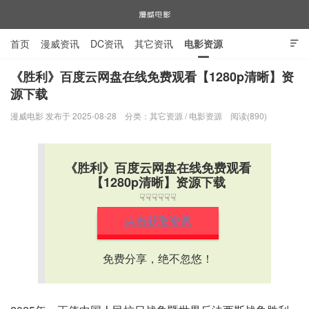
首页
漫威资讯
DC资讯
其它资讯
电影资源

电视剧资源
漫威图片
《胜利》百度云网盘在线免费观看【1280p清晰】资
源下载
漫威电影
漫威电影 发布于 2025-08-28
分类：
其它资源
/
电影资源
阅读(890)
《胜利》百度云网盘在线免费观看
【1280p清晰】资源下载
☟☟☟☟☟☟
点击获取资源
免费分享，绝不忽悠！