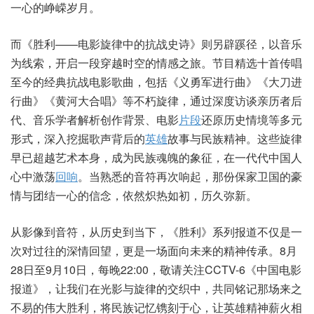
一心的峥嵘岁月。
而《胜利——电影旋律中的抗战史诗》则另辟蹊径，以音乐
为线索，开启一段穿越时空的情感之旅。节目精选十首传唱
至今的经典抗战电影歌曲，包括《义勇军进行曲》《大刀进
行曲》《黄河大合唱》等不朽旋律，通过深度访谈亲历者后
代、音乐学者解析创作背景、电影
片段
还原历史情境等多元
形式，深入挖掘歌声背后的
英雄
故事与民族精神。这些旋律
早已超越艺术本身，成为民族魂魄的象征，在一代代中国人
心中激荡
回响
。当熟悉的音符再次响起，那份保家卫国的豪
情与团结一心的信念，依然炽热如初，历久弥新。
从影像到音符，从历史到当下，《胜利》系列报道不仅是一
次对过往的深情回望，更是一场面向未来的精神传承。8月
28日至9月10日，每晚22:00，敬请关注CCTV-6《中国电影
报道》，让我们在光影与旋律的交织中，共同铭记那场来之
不易的伟大胜利，将民族记忆镌刻于心，让英雄精神薪火相