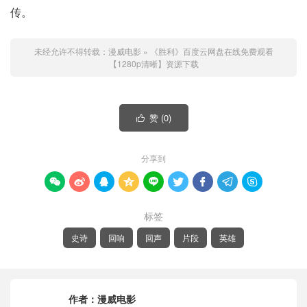
传。
未经允许不得转载：
漫威电影
»
《胜利》百度云网盘在线免费观看
【1280p清晰】资源下载
赞 (
0
)

分享到









标签
史诗
回响
回声
片段
英雄
作者：
漫威电影