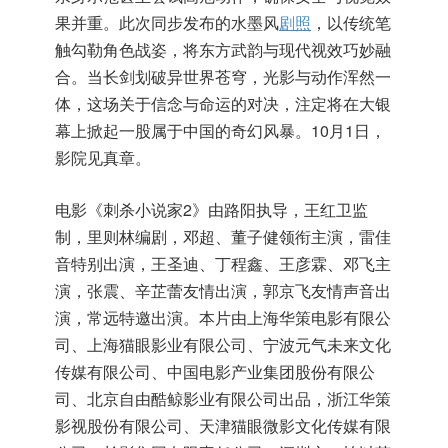
果并重。此次同步发布的水墨风
剧照
，以传统笔
触勾勒角色战姿，将东方武韵与现代视效巧妙融
合。当长剑划破异世界苍穹，光影与动作浑然一
体，这场关于信念与命运的对决，注定将在大银
幕上掀起一股属于中国的奇幻风暴。10月1日，
影院见真章。
电影《刺杀小说家2》由路阳执导，王红卫监
制，里则林编剧，邓超、董子健领衔主演，雷佳
音特别出演，王圣迪、丁程鑫、王彦霖、邓飞主
演，张震、辛芷蕾友情出演，郭京飞友情声音出
演，常远特邀出演。本片由上海华策电影有限公
司、上海猫眼影业有限公司、宁波元气未来文化
传媒有限公司、中国电影产业集团股份有限公
司、北京自由酷鲸影业有限公司出品，浙江华策
影视股份有限公司、天津猫眼微影文化传媒有限