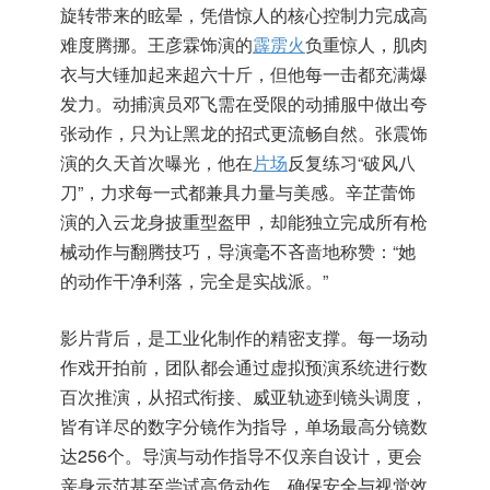
旋转带来的眩晕，凭借惊人的核心控制力完成高
难度腾挪。王彦霖饰演的
霹雳火
负重惊人，肌肉
衣与大锤加起来超六十斤，但他每一击都充满爆
发力。动捕演员邓飞需在受限的动捕服中做出夸
张动作，只为让黑龙的招式更流畅自然。张震饰
演的久天首次曝光，他在
片场
反复练习“破风八
刀”，力求每一式都兼具力量与美感。辛芷蕾饰
演的入云龙身披重型盔甲，却能独立完成所有枪
械动作与翻腾技巧，导演毫不吝啬地称赞：“她
的动作干净利落，完全是实战派。”
影片背后，是工业化制作的精密支撑。每一场动
作戏开拍前，团队都会通过虚拟预演系统进行数
百次推演，从招式衔接、威亚轨迹到镜头调度，
皆有详尽的数字分镜作为指导，单场最高分镜数
达256个。导演与动作指导不仅亲自设计，更会
亲身示范甚至尝试高危动作，确保安全与视觉效