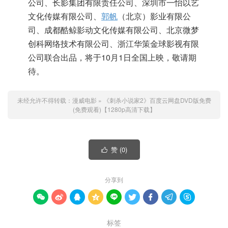
公司、长影集团有限责任公司、深圳市一怡以艺
文化传媒有限公司、
郭帆
（北京）影业有限公
司、成都酷鲸影动文化传媒有限公司、北京微梦
创科网络技术有限公司、浙江华策金球影视有限
公司联合出品，将于10月1日全国上映，敬请期
待。
未经允许不得转载：
漫威电影
»
《刺杀小说家2》百度云网盘DVD版免费
(免费观看)【1280p高清下载】
赞 (
0
)

分享到









标签