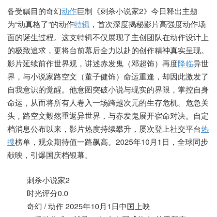
备受瞩目的奇幻
动作
巨制《刺杀小说家2》今日释出主题
为“动真格了”的动作
特辑
，首次深度揭秘影片高强度动作场
面的诞生过程。这支特辑不仅展现了主创团队在动作设计上
的极致追求，更将台前幕后全力以赴的创作精神真实呈现。
影片延续前作世界观，讲述赤发鬼（邓超饰）再度
降临
异世
界，与小说家路空文（董子健饰）命运重逢，却因此激发了
自我意识的觉醒。他意图突破小说与现实的界限，掌控自身
命运，从而将所有人卷入一场跨越次元的生存危机。危急关
头，路空文毅然重返异世界，与赤发鬼展开宿命对决。自定
档消息公布以来，影片热度持续攀升，屡次登上社交平台
热
搜
榜单，观众期待值一路飙高。2025年10月1日，全球同步
献映，引爆国庆档银幕。
刺杀小说家2
时光评分
0.0
奇幻 / 动作
2025年10月1日中国上映