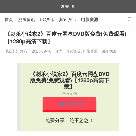
首页
漫威资讯
DC资讯
其它资讯
电影资源

电视剧资源
漫威图片
《刺杀小说家2》百度云网盘DVD版免费(免费观看)
【1280p高清下载】
漫威电影
漫威电影 发布于 2025-09-16
分类：
其它资源
/
电影资源
阅读(928)
《刺杀小说家2》百度云网盘DVD
版免费(免费观看)【1280p高清下
载】
☟☟☟☟☟☟
点击获取资源
免费分享，绝不忽悠！