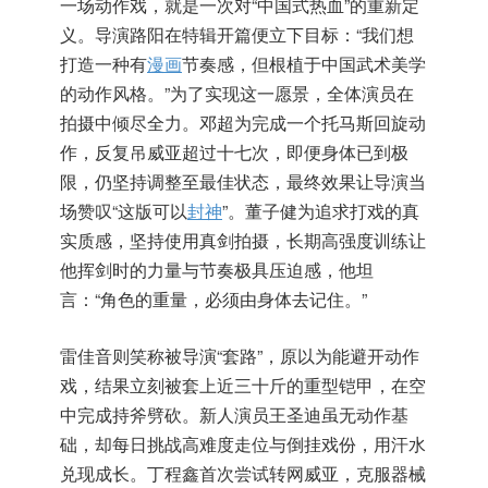
一场动作戏，就是一次对“中国式热血”的重新定
义。导演路阳在特辑开篇便立下目标：“我们想
打造一种有
漫画
节奏感，但根植于中国武术美学
的动作风格。”为了实现这一愿景，全体演员在
拍摄中倾尽全力。邓超为完成一个托马斯回旋动
作，反复吊威亚超过十七次，即便身体已到极
限，仍坚持调整至最佳状态，最终效果让导演当
场赞叹“这版可以
封神
”。董子健为追求打戏的真
实质感，坚持使用真剑拍摄，长期高强度训练让
他挥剑时的力量与节奏极具压迫感，他坦
言：“角色的重量，必须由身体去记住。”
雷佳音则笑称被导演“套路”，原以为能避开动作
戏，结果立刻被套上近三十斤的重型铠甲，在空
中完成持斧劈砍。新人演员王圣迪虽无动作基
础，却每日挑战高难度走位与倒挂戏份，用汗水
兑现成长。丁程鑫首次尝试转网威亚，克服器械