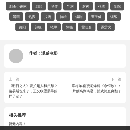
刺杀小说家
剧照
动作
导演
封神
张震
影院
漫画
热搜
片场
特辑
编剧
董子健
训练
路阳
郭帆
铠甲
降临
雷佳音
霹雳火
作者：
漫威电影
上一篇
下一篇
《明日之人》要拍超人和卢瑟？
库梅尔·南贾尼爆料《永恒族》：
路易斯也来了，正义联盟最早的
片酬高到离谱，拍戏简直爽翻了
样子定了
相关推荐
暂无内容！