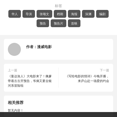
标签
华人
导演
张颂文
档期
海报
深渊
编剧
预告
预告片
首映
作者：
漫威电影
上一篇
下一篇
《曼达洛人》大电影来了！佩爹
《写给电影的情诗》今晚开播，
带着古古开预告，爷俩又要去银
来庐山赴一场爱的约会
河系冒险啦
相关推荐
暂无内容！