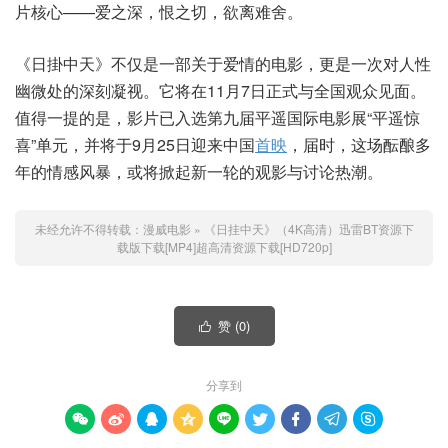
片核心——爱之深，恨之切，欲离难舍。
《日掛中天》不仅是一部关于爱情的电影，更是一次对人性
幽微处的深刻凝视。它将在11月7日正式与全国观众见面。
值得一提的是，影片已入选第九届平遥国际电影展“平遥惊
喜”单元，并将于9月25日迎来中国
首映
，届时，这场酝酿多
年的情感风暴，或将掀起新一轮的观影与讨论热潮。
未经允许不得转载：
漫威电影
»
《日挂中天》（4K高清）迅雷BT资源下
载版下载[MP4]超高清资源下载[HD720p]
赞 (
0
)

分享到








