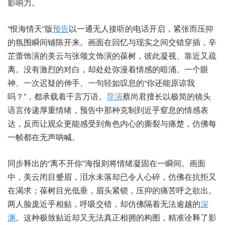
影响力。
“恨海情天”版
预告
以一通无人接听的电话开启，紧张而压抑
的氛围瞬间铺陈开来。画面在回忆与现实之间交错穿插，辛
芷蕾饰演的美云与张颂文饰演的葆树，彼此凝视、靠近又疏
离。没有激烈的对白，却处处弥漫着情感的暗涌。一个眼
神、一次迟疑的伸手、一句轻如叹息的“你还能原谅我
吗？”，都承载着千言万语。
导演
蔡尚君擅长以极简的镜头
语言传递厚重情绪，预告中那种克制到近乎窒息的情感表
达，反而让观众更能感受到角色内心的撕裂与痛楚，仿佛每
一帧都在无声呐喊。
同步释出的“离不开你”海报则将情绪凝固在一瞬间。画面
中，美云闭目蹙眉，泪水未落却已令人心碎，仿佛在抗拒又
在渴求；葆树目光低垂，眉头紧锁，压抑的痛苦呼之欲出。
两人脸庞近乎相贴，呼吸交错，却仿佛隔着无法逾越的
深
渊
。这种极致贴近却又无法真正相拥的构图，精准诠释了影