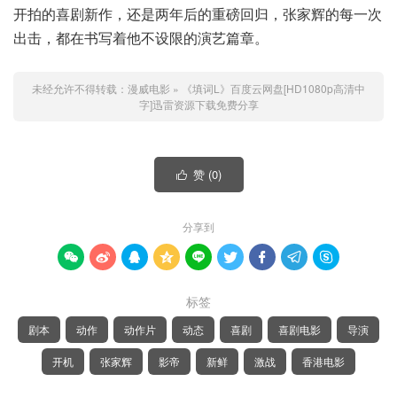
开拍的喜剧新作，还是两年后的重磅回归，张家辉的每一次
出击，都在书写着他不设限的演艺篇章。
未经允许不得转载：
漫威电影
»
《填词L》百度云网盘[HD1080p高清中
字]迅雷资源下载免费分享
赞 (
0
)

分享到









标签
剧本
动作
动作片
动态
喜剧
喜剧电影
导演
开机
张家辉
影帝
新鲜
激战
香港电影