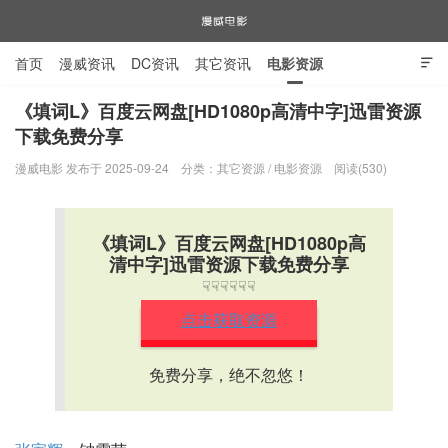
首页
漫威资讯
DC资讯
其它资讯
电影资源

电视剧资源
漫威图片
《填词L》百度云网盘[HD1080p高清中字]迅雷资源
下载免费分享
漫威电影
漫威电影 发布于 2025-09-24
分类：
其它资源
/
电影资源
阅读(530)
《填词L》百度云网盘[HD1080p高
清中字]迅雷资源下载免费分享
☟☟☟☟☟☟
点击获取资源
免费分享，绝不忽悠！