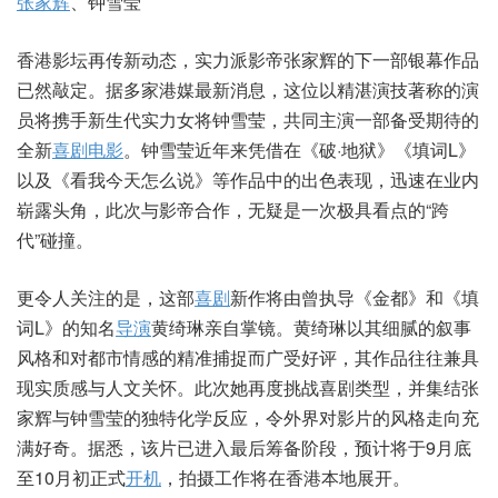
张家辉
、钟雪莹
香港影坛再传新动态，实力派影帝张家辉的下一部银幕作品
已然敲定。据多家港媒最新消息，这位以精湛演技著称的演
员将携手新生代实力女将钟雪莹，共同主演一部备受期待的
全新
喜剧电影
。钟雪莹近年来凭借在《破·地狱》《填词L》
以及《看我今天怎么说》等作品中的出色表现，迅速在业内
崭露头角，此次与影帝合作，无疑是一次极具看点的“跨
代”碰撞。
更令人关注的是，这部
喜剧
新作将由曾执导《金都》和《填
词L》的知名
导演
黄绮琳亲自掌镜。黄绮琳以其细腻的叙事
风格和对都市情感的精准捕捉而广受好评，其作品往往兼具
现实质感与人文关怀。此次她再度挑战喜剧类型，并集结张
家辉与钟雪莹的独特化学反应，令外界对影片的风格走向充
满好奇。据悉，该片已进入最后筹备阶段，预计将于9月底
至10月初正式
开机
，拍摄工作将在香港本地展开。