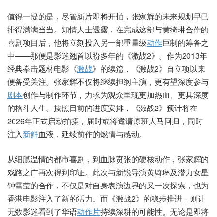
值得一提的是，尽管新片即将开拍，张家辉的未来规划早已
排得满满当当。知情人士透露，在完成这部与黄绮琳合作的
喜剧项目后，他将立刻投入另一部重量级
动作
巨制的筹备之
中——那便是影迷翘首以盼多年的《激战2》。作为2013年
经典拳击题材电影《
激战
》的续篇，《激战2》自立项以来
便备受关注。张家辉不仅将继续担纲主演，更有望深度参与
剧本
创作与制作环节，力求为观众呈现更加热血、更具深度
的格斗人生。按照目前的进度安排，《激战2》预计将在
2026年正式启动拍摄，届时或将邀请原班人马回归，同时
注入
新鲜
血液，延续前作的燃情与感动。
从细腻温情的都市喜剧，到血脉贲张的硬核动作，张家辉的
戏路之广再次得到印证。此次与新锐导演黄绮琳及潜力女星
钟雪莹的合作，不仅是对自身表演边界的又一次探索，也为
香港电影注入了新的活力。而《激战2》的稳步推进，则让
无数影迷看到了华语
动作片
持续深耕的可能性。无论是即将