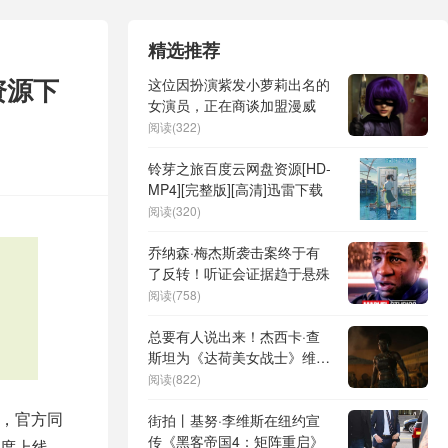
精选推荐
资源下
这位因扮演紫发小萝莉出名的
女演员，正在商谈加盟漫威
阅读(322)
铃芽之旅百度云网盘资源[HD-
MP4][完整版][高清]迅雷下载
阅读(320)
乔纳森·梅杰斯袭击案终于有
了反转！听证会证据趋于悬殊
阅读(758)
总要有人说出来！杰西卡·查
斯坦为《达荷美女战士》维奥
拉·戴维斯不受奥斯卡青睐抱
阅读(822)
不平
，官方同
街拍丨基努·李维斯在纽约宣
传《黑客帝国4：矩阵重启》
度上线，