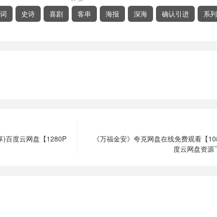
词
史诗
喜剧
客串
海报
深海
确认引进
系列
)百度云网盘【1280P
《万福金安》夸克网盘在线免费观看【10
度云网盘资源