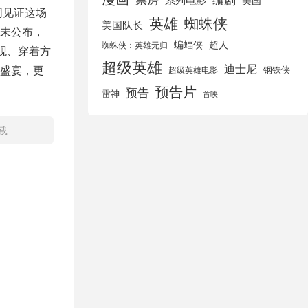
美国
同见证这场
英雄
蜘蛛侠
美国队长
未公布，
蝙蝠侠
超人
蜘蛛侠：英雄无归
观、穿着方
超级英雄
迪士尼
盛宴，更
钢铁侠
超级英雄电影
预告片
预告
雷神
首映
载