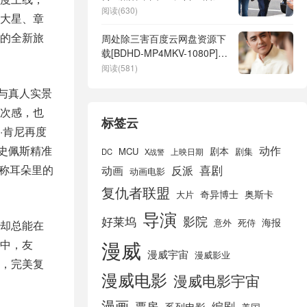
阅读(630)
大星、章
的全新旅
周处除三害百度云网盘资源下
载[BDHD-MP4MKV-1080P]阿
里云盘
阅读(581)
与真人实景
次感，也
标签云
·肯尼再度
史佩斯精准
动作
剧本
MCU
剧集
DC
X战警
上映日期
称耳朵里的
喜剧
动画
反派
动画电影
复仇者联盟
奇异博士
奥斯卡
大片
导演
好莱坞
影院
海报
死侍
意外
却总能在
漫威
中，友
漫威宇宙
漫威影业
，完美复
漫威电影
漫威电影宇宙
漫画
票房
编剧
系列电影