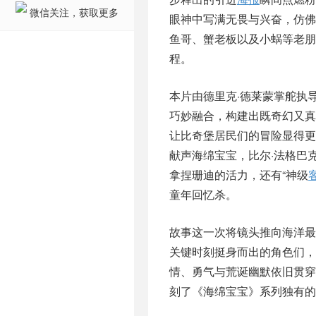
微信关注，获取更多
眼神中写满无畏与兴奋，仿
鱼哥、蟹老板以及小蜗等老
程。
本片由德里克·德莱蒙掌舵执
巧妙融合，构建出既奇幻又
让比奇堡居民们的冒险显得更
献声海绵宝宝，比尔·法格巴
拿捏珊迪的活力，还有“神级
童年回忆杀。
故事这一次将镜头推向海洋
关键时刻挺身而出的角色们，
情、勇气与荒诞幽默依旧贯
刻了《海绵宝宝》系列独有的