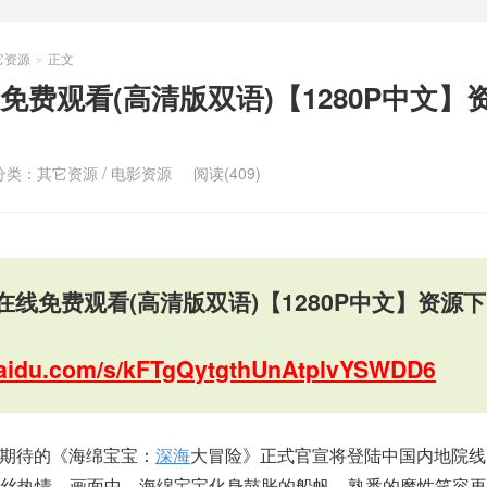
它资源
正文
>
费观看(高清版双语)【1280P中文】
分类：
其它资源
/
电影资源
阅读(409)
线免费观看(高清版双语)【1280P中文】资源下
.baidu.com/s/kFTgQytgthUnAtplvYSWDD6
受期待的《海绵宝宝：
深海
大冒险》正式官宣将登陆中国内地院线
丝热情。画面中，海绵宝宝化身鼓胀的船帆，熟悉的魔性笑容再