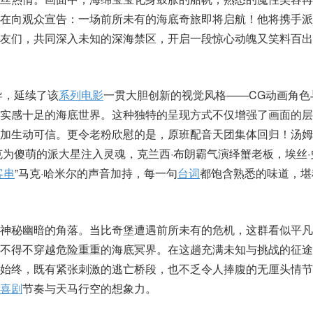
佛在向观众宣告：一场前所未有的海底奇旅即将启航！他将携手派
朋友们，共同深入未知的深海禁区，开启一段惊心动魄又笑料百出
导，延续了该
系列电影
一贯大胆创新的视觉风格——CG动画角色
真实感十足的海底世界。这种独特的呈现方式不仅增强了画面的层
加生动可信。更令老粉欣慰的是，原班配音天团集体回归！汤姆
克为傻萌的派大星注入灵魂，克兰西·布朗霸气演绎蟹老板，埃丝·
客串
”马克·哈米尔的声音加持，每一句
台词
都饱含熟悉的味道，堪
最神秘幽暗的角落。当比奇堡遭遇前所未有的危机，这群看似平凡
不得不穿越危险重重的海底冥界。在这趟充满未知与挑战的征途
穿始终，既有紧张刺激的逃亡桥段，也不乏令人捧腹的无厘头情节
喜剧
节奏与天马行空的想象力。