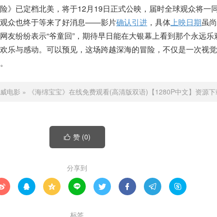
险》已定档北美，将于12月19日正式公映，届时全球观众将一
观众也终于等来了好消息——影片
确认引进
，具体
上映日期
虽尚
网友纷纷表示“爷童回”，期待早日能在大银幕上看到那个永远乐
来欢乐与感动。可以预见，这场跨越深海的冒险，不仅是一次视觉
。
威电影
»
《海绵宝宝》在线免费观看(高清版双语)【1280P中文】资源下
赞 (
0
)

分享到








标签