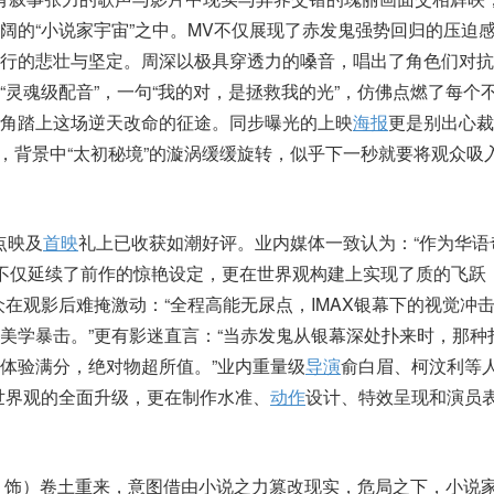
阔的“小说家宇宙”之中。MV不仅展现了赤发鬼强势回归的压迫
前行的悲壮与坚定。周深以极具穿透力的嗓音，唱出了角色们对抗
“灵魂级配音”，一句“我的对，是拯救我的光”，仿佛点燃了每个
角踏上这场逆天改命的征途。同步曝光的上映
海报
更是别出心裁
标，背景中“太初秘境”的漩涡缓缓旋转，似乎下一秒就要将观众吸
点映及
首映
礼上已收获如潮好评。业内媒体一致认为：“作为华语
不仅延续了前作的惊艳设定，更在世界观构建上实现了质的飞跃
众在观影后难掩激动：“全程高能无尿点，IMAX银幕下的视觉冲
美学暴击。”更有影迷直言：“当赤发鬼从银幕深处扑来时，那种
体验满分，绝对物超所值。”业内重量级
导演
俞白眉、柯汶利等
世界观的全面升级，更在制作水准、
动作
设计、特效呈现和演员
 饰）卷土重来，意图借由小说之力篡改现实，危局之下，小说