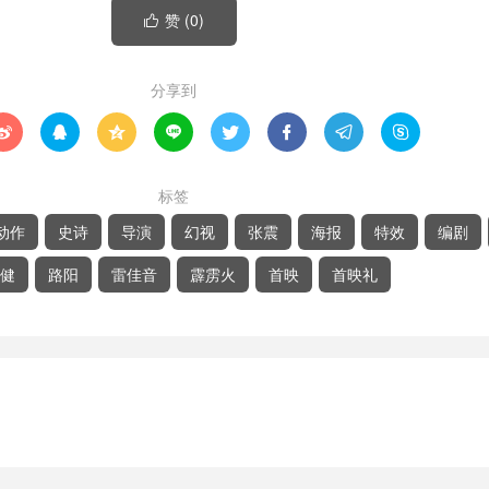
赞 (
0
)

分享到








标签
动作
史诗
导演
幻视
张震
海报
特效
编剧
健
路阳
雷佳音
霹雳火
首映
首映礼