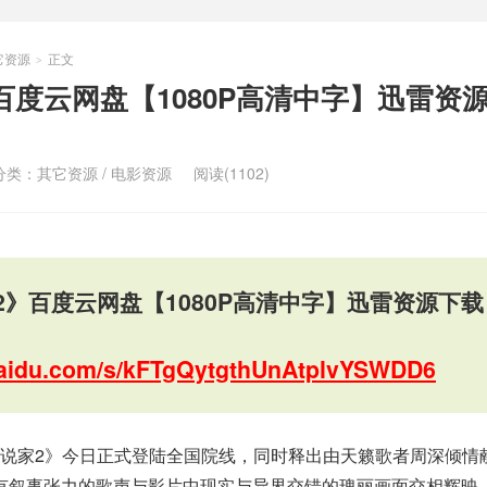
它资源
正文
>
百度云网盘【1080P高清中字】迅雷资
分类：
其它资源
/
电影资源
阅读(1102)
2》百度云网盘【1080P高清中字】迅雷资源下载
.baidu.com/s/kFTgQytgthUnAtplvYSWDD6
说家2》今日正式登陆全国院线，同时释出由天籁歌者周深倾情
有叙事张力的歌声与影片中现实与异界交错的瑰丽画面交相辉映