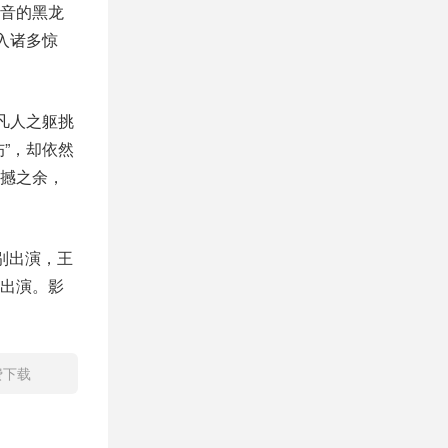
音的黑龙
入诸多惊
凡人之躯挑
”，却依然
撼之余，
别出演，王
出演。影
费下载