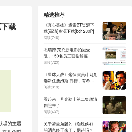
精选推荐
源下载
《真心英雄》迅雷BT资源下
载[高清]资源下载[bd1280P]
阅读(748)
杰瑞德·莱托新电影拍摄受
阻，150名员工面临解雇
阅读(723)
《星球大战》这位演员计划竞
选新任詹姆斯·邦德，有希望
吗？
阅读(313)
看起来，月光骑士第二集超清
剧照来了
阅读(437)
献唱的主题
关于荷兰弟版的《蜘蛛侠4》
的消息终于来了，期待吗？
，将观众瞬