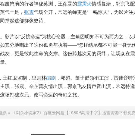
程鑫饰演的行者神秘莫测，王彦霖的
霹雳火
情感复杂，郭京飞配
英气十足，
张震
气场全开，常远的蝉更是“一鸣惊人”，为影片注
共同撑起这部群像史诗。
。影片以“反抗命运”为核心命题，主角团明知不可为而为之，以
如其分地唱出了这份孤勇与执着——“怎样结尾都不可能一身无伤
是战友，更是彼此生命的支撑。这份跨越次元的羁绊，让观众在震
量。
，王红卫监制，里则林
编剧
，邓超、董子健领衔主演，雷佳音特
飞主演，张震、辛芷蕾友情出演，郭京飞友情声音出演，常远特邀
这场打破次元、改写命运的奇幻之旅。
电影
»
《刺杀小说家2》百度云网盘【1080P高清中字】迅雷资源下载免