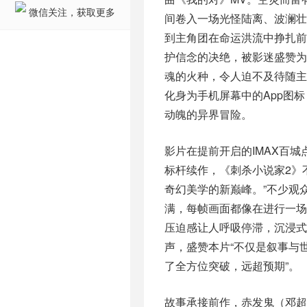
微信关注，获取更多
间卷入一场光怪陆离、波澜壮
到主角团在命运洪流中挣扎
护信念的决绝，被影迷盛赞为
魂的火种，令人迫不及待随主
化身为手机屏幕中的App图
动魄的异界冒险。
影片在提前开启的IMAX百城
标杆续作，《刺杀小说家2》
奇幻美学的新巅峰。”不少观
满，每帧画面都像在进行一场
压迫感让人呼吸停滞，沉浸式
声，盛赞本片“不仅是叙事与
了全方位突破，远超预期”。
故事承接前作，赤发鬼（邓超