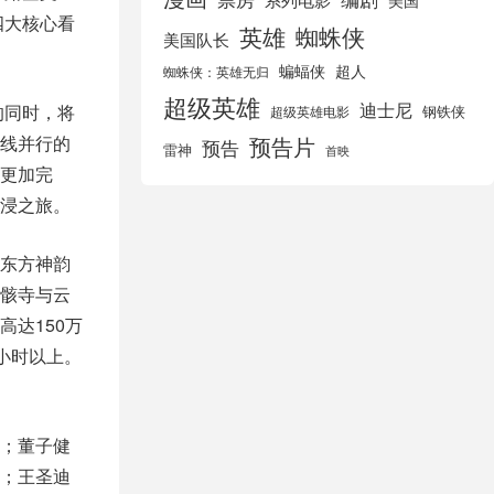
美国
四大核心看
英雄
蜘蛛侠
美国队长
蝙蝠侠
超人
蜘蛛侠：英雄无归
超级英雄
迪士尼
的同时，将
钢铁侠
超级英雄电影
线并行的
预告片
预告
雷神
首映
更加完
浸之旅。
东方神韵
骸寺与云
达150万
0小时以上。
；董子健
；王圣迪