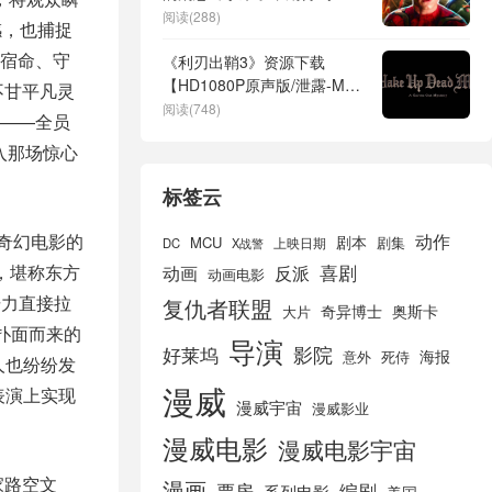
阅读(288)
感，也捕捉
宿命、守
《利刃出鞘3》资源下载
【HD1080P原声版/泄露-MP4
不甘平凡灵
原声版】高清百度云网盘
阅读(748)
——全员
入那场惊心
标签云
奇幻电影的
动作
剧本
MCU
剧集
DC
X战警
上映日期
，堪称东方
喜剧
动画
反派
动画电影
击力直接拉
复仇者联盟
奇异博士
奥斯卡
大片
扑面而来的
导演
好莱坞
影院
海报
死侍
意外
人也纷纷发
漫威
表演上实现
漫威宇宙
漫威影业
漫威电影
漫威电影宇宙
家路空文
漫画
票房
编剧
系列电影