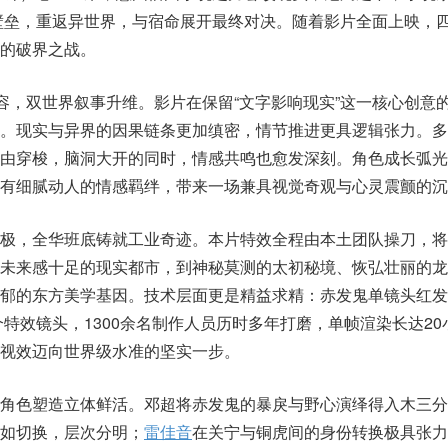
壁垒，重返异世界，与宿命展开最终对决。随着影片全面上映，
的破界之战。
扩容，双世界叙事升维。影片在保留“文字影响现实”这一核心创意
次。现实与异界的因果链条更加缜密，情节推进更具逻辑张力。多
由穿梭，脑洞大开的同时，情感共鸣也愈发深刻。角色成长弧光
也有细腻动人的情感羁绊，带来一场兼具视觉奇观与心灵震颤的沉
极，全华班底铸就工业奇迹。本片特效全程由本土团队操刀，将
从未来感十足的现实都市，到神秘莫测的太初秘境、恢弘壮丽的龙
郁的东方美学基因。技术层面更是精益求精：赤发鬼单镜头红发高
个特效镜头，1300余名制作人员历时多年打磨，单帧渲染长达2
视效迈向世界级水准的坚实一步。
，角色塑造立体鲜活。邓超将赤发鬼的暴戾与野心演绎得入木三分
如切换，层次分明；
雷佳音
在关宁与铜虎间的身份转换极具张力