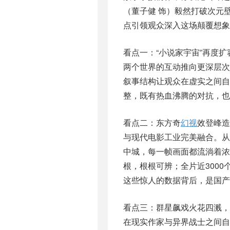
（董子健 饰）毅然打破次元
点引领观众深入这场颠覆想象
看点一：“小说家宇宙”再度
两个世界的互动推向更深层
叙事结构让观众在虚实之间自
整，既有热血沸腾的对抗，
看点二：东方奇
幻视
效登峰造
与现代电影工业完美融合。
中城，每一帧画面都流淌着浓
根，根根可辨；全片近3000
这些惊人的数据背后，是国产
看点三：群星飙戏火花四溅
在现实作家与异界战士之间自