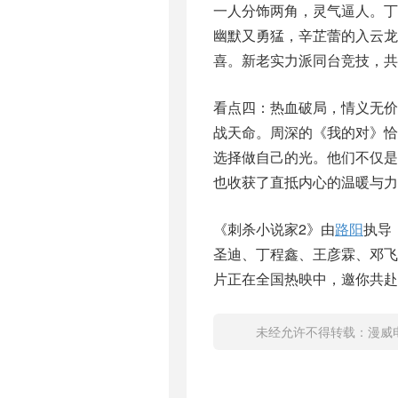
一人分饰两角，灵气逼人。丁
幽默又勇猛，辛芷蕾的入云龙
喜。新老实力派同台竞技，
看点四：热血破局，情义无价
战天命。周深的《我的对》恰
选择做自己的光。他们不仅
也收获了直抵内心的温暖与力
《刺杀小说家2》由
路阳
执导
圣迪、丁程鑫、王彦霖、邓
片正在全国热映中，邀你共赴
未经允许不得转载：
漫威