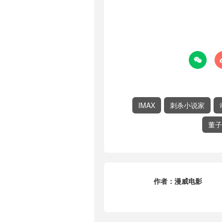

IMAX
刺杀小说家
董子
作者：
漫威电影