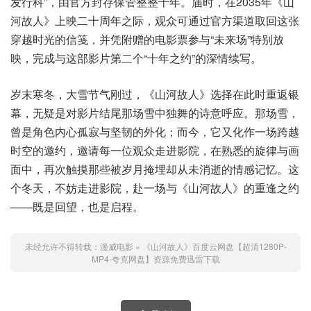
发行科”，由官方封存保管整整十年。届时，在2035年《山
河故人》上映二十周年之际，观众可通过官方渠道取回这张
穿越时光的信笺，并凭附赠的电影票参与“未来场”特别放
映，完成与这部影片第二个“十年之约”的深情续写。
岁末寒冬，大雪节气刚过，《山河故人》选择在此时重返银
幕，无疑是对影片结尾那场雪中独舞的诗意呼应。那场雪，
曾是角色内心孤寂与坚韧的外化；而今，它又化作一场跨越
时空的邀约，邀请每一位观众走进影院，在熟悉的旋律与画
面中，再次触摸那些被岁月掩埋却从未消逝的情感记忆。这
个冬天，不妨走进影院，赴一场与《山河故人》的重逢之约
——既是回望，也是启程。
未经允许不得转载：
漫威电影
»
《山河故人》百度云网盘【超清1280P-
MP4-夸克网盘】资源免费迅雷下载