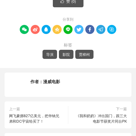
赞 (
0
)

分享到









标签
导演
影院
贾樟柯
作者：
漫威电影
上一篇
下一篇
网飞豪掷827亿美元，把华纳兄
《我和奶奶》冲出国门，跟三大
弟和DC宇宙给买了！
电影节获奖片同台PK