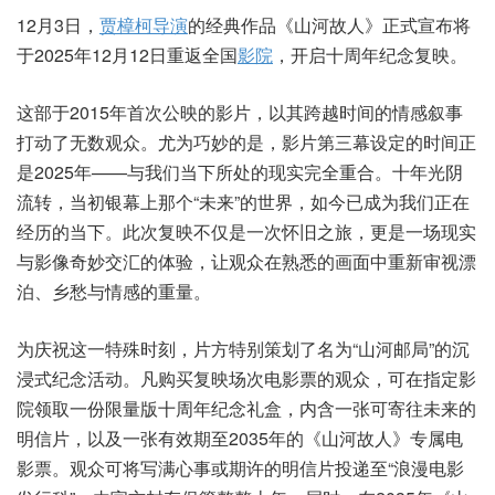
12月3日，
贾樟柯
导演
的经典作品《山河故人》正式宣布将
于2025年12月12日重返全国
影院
，开启十周年纪念复映。
这部于2015年首次公映的影片，以其跨越时间的情感叙事
打动了无数观众。尤为巧妙的是，影片第三幕设定的时间正
是2025年——与我们当下所处的现实完全重合。十年光阴
流转，当初银幕上那个“未来”的世界，如今已成为我们正在
经历的当下。此次复映不仅是一次怀旧之旅，更是一场现实
与影像奇妙交汇的体验，让观众在熟悉的画面中重新审视漂
泊、乡愁与情感的重量。
为庆祝这一特殊时刻，片方特别策划了名为“山河邮局”的沉
浸式纪念活动。凡购买复映场次电影票的观众，可在指定影
院领取一份限量版十周年纪念礼盒，内含一张可寄往未来的
明信片，以及一张有效期至2035年的《山河故人》专属电
影票。观众可将写满心事或期许的明信片投递至“浪漫电影