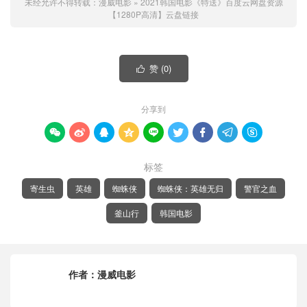
未经允许不得转载：
漫威电影
»
2021韩国电影《特送》百度云网盘资源
【1280P高清】云盘链接
赞 (
0
)

分享到









标签
寄生虫
英雄
蜘蛛侠
蜘蛛侠：英雄无归
警官之血
釜山行
韩国电影
作者：
漫威电影