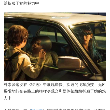
纷折服于她的魅力中！
朴素谈这次在《特送》中展现痛快、疾速的飞车演技，无所
畏惧地行驶在路上的模样令观众和媒体都纷纷折服于她的魅
力中