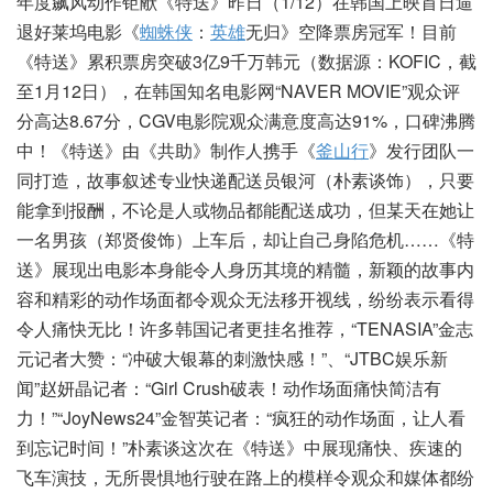
年度飙风动作钜献《特送》昨日（1/12）在韩国上映首日逼
退好莱坞电影《
蜘蛛侠
：
英雄
无归》空降票房冠军！目前
《特送》累积票房突破3亿9千万韩元（数据源：KOFIC，截
至1月12日），在韩国知名电影网“NAVER MOVIE”观众评
分高达8.67分，CGV电影院观众满意度高达91%，口碑沸腾
中！《特送》由《共助》制作人携手《
釜山行
》发行团队一
同打造，故事叙述专业快递配送员银河（朴素谈饰），只要
能拿到报酬，不论是人或物品都能配送成功，但某天在她让
一名男孩（郑贤俊饰）上车后，却让自己身陷危机……《特
送》展现出电影本身能令人身历其境的精髓，新颖的故事内
容和精彩的动作场面都令观众无法移开视线，纷纷表示看得
令人痛快无比！许多韩国记者更挂名推荐，“TENASIA”金志
元记者大赞：“冲破大银幕的刺激快感！”、“JTBC娱乐新
闻”赵妍晶记者：“Girl Crush破表！动作场面痛快简洁有
力！”“JoyNews24”金智英记者：“疯狂的动作场面，让人看
到忘记时间！”朴素谈这次在《特送》中展现痛快、疾速的
飞车演技，无所畏惧地行驶在路上的模样令观众和媒体都纷