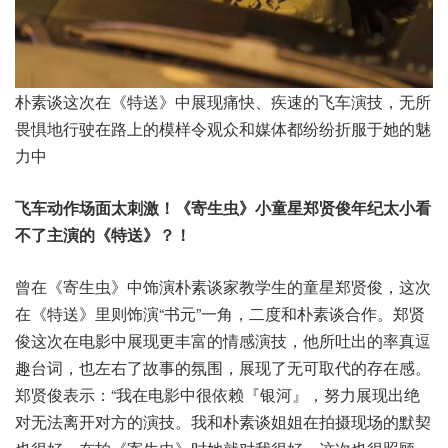
朴素谈这次在《特送》中展现痛快、疾速的飞车演技，无所
畏惧地行驶在路上的模样令观众和媒体都纷纷折服于她的魅
力中
飞车动作场面太刺激！《寄生虫》小童星郑贤俊年纪太小看
不了主演的《特送》？！
曾在《寄生虫》中饰演朴素谈家教学生的童星郑贤俊，这次
在《特送》里则饰演“书元”一角，二度和朴素谈合作。郑贤
俊这次在电影中展现更丰富的情感演技，他所吐出的率真逗
趣台词，也左右了故事的氛围，展现了无可取代的存在感。
郑贤俊表示：“我在电影中很依赖『银河』，努力展现出绝
对无法离开对方的演技。我和朴素谈姐姐在拍摄现场的默契