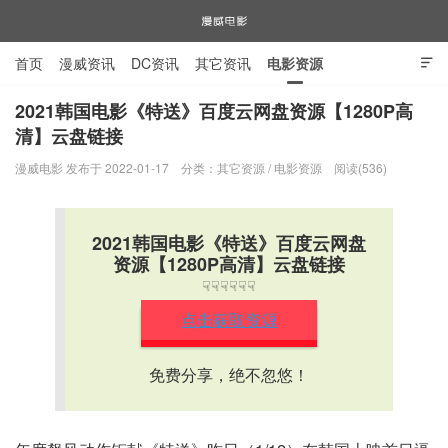
首页
漫威资讯
DC资讯
其它资讯
电影资源

电视剧资源
漫威图片
2021韩国电影《特送》百度云网盘资源【1280P高
清】云盘链接
漫威电影
漫威电影 发布于 2022-01-17
分类：
其它资源
/
电影资源
阅读(536)
2021韩国电影《特送》百度云网盘
资源【1280P高清】云盘链接
☟☟☟☟☟☟
点击获取资源
免费分享，绝不忽悠！