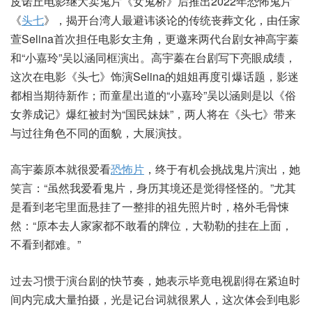
皮诺丘电影继大卖鬼片《女鬼桥》后推出2022年恐怖鬼片
《
头七
》，揭开台湾人最避讳谈论的传统丧葬文化，由任家
萱Selina首次担任电影女主角，更邀来两代台剧女神高宇蓁
和“小嘉玲”吴以涵同框演出。高宇蓁在台剧写下亮眼成绩，
这次在电影《头七》饰演Selina的姐姐再度引爆话题，影迷
都相当期待新作；而童星出道的“小嘉玲”吴以涵则是以《俗
女养成记》爆红被封为“国民妹妹”，两人将在《头七》带来
与过往角色不同的面貌，大展演技。
高宇蓁原本就很爱看
恐怖片
，终于有机会挑战鬼片演出，她
笑言：“虽然我爱看鬼片，身历其境还是觉得怪怪的。”尤其
是看到老宅里面悬挂了一整排的祖先照片时，格外毛骨悚
然：“原本去人家家都不敢看的牌位，大勒勒的挂在上面，
不看到都难。”
过去习惯于演台剧的快节奏，她表示毕竟电视剧得在紧迫时
间内完成大量拍摄，光是记台词就很累人，这次体会到电影