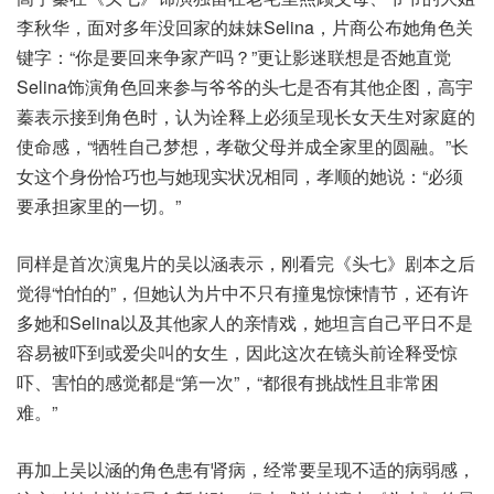
李秋华，面对多年没回家的妹妹Selina，片商公布她角色关
键字：“你是要回来争家产吗？”更让影迷联想是否她直觉
Selina饰演角色回来参与爷爷的头七是否有其他企图，高宇
蓁表示接到角色时，认为诠释上必须呈现长女天生对家庭的
使命感，“牺牲自己梦想，孝敬父母并成全家里的圆融。”长
女这个身份恰巧也与她现实状况相同，孝顺的她说：“必须
要承担家里的一切。”
同样是首次演鬼片的吴以涵表示，刚看完《头七》剧本之后
觉得“怕怕的”，但她认为片中不只有撞鬼惊悚情节，还有许
多她和Selina以及其他家人的亲情戏，她坦言自己平日不是
容易被吓到或爱尖叫的女生，因此这次在镜头前诠释受惊
吓、害怕的感觉都是“第一次”，“都很有挑战性且非常困
难。”
再加上吴以涵的角色患有肾病，经常要呈现不适的病弱感，