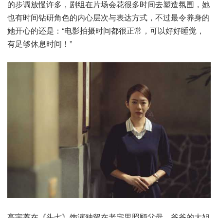
的步调放慢许多，剧组在片场会花很多时间去塑造氛围，她
也有时间钻研角色的内心层次与表达方式，不过最令养身的
她开心的还是：“电影拍摄时间都很正常，可以好好睡觉，
有足够休息时间！”
高宇蓁在《头七》饰演独留在老宅里照顾父母、爷爷的大姐