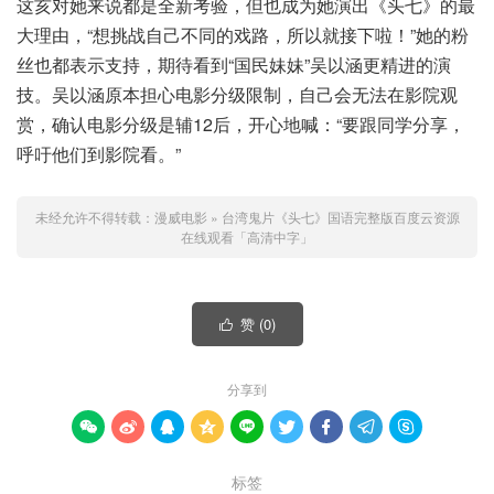
这亥对她来说都是全新考验，但也成为她演出《头七》的最
大理由，“想挑战自己不同的戏路，所以就接下啦！”她的粉
丝也都表示支持，期待看到“国民妹妹”吴以涵更精进的演
技。吴以涵原本担心电影分级限制，自己会无法在影院观
赏，确认电影分级是辅12后，开心地喊：“要跟同学分享，
呼吁他们到影院看。”
未经允许不得转载：
漫威电影
»
台湾鬼片《头七》国语完整版百度云资源
在线观看「高清中字」
赞 (
0
)

分享到









标签