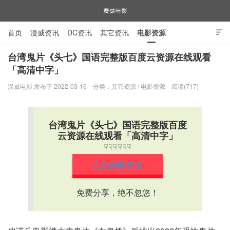
首页
漫威资讯
DC资讯
其它资讯
电影资源

电视剧资源
漫威图片
台湾鬼片《头七》国语完整版百度云资源在线观看
「高清中字」
漫威电影
漫威电影 发布于 2022-03-16
分类：
其它资源
/
电影资源
阅读(717)
台湾鬼片《头七》国语完整版百度
云资源在线观看「高清中字」
☟☟☟☟☟☟
点击获取资源
免费分享，绝不忽悠！