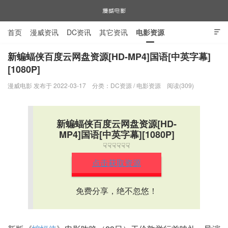
首页
漫威资讯
DC资讯
其它资讯
电影资源

电视剧资源
漫威图片
新蝙蝠侠百度云网盘资源[HD-MP4]国语[中英字幕]
[1080P]
漫威电影
漫威电影 发布于 2022-03-17
分类：
DC资源
/
电影资源
阅读(309)
新蝙蝠侠百度云网盘资源[HD-
MP4]国语[中英字幕][1080P]
☟☟☟☟☟☟
点击获取资源
免费分享，绝不忽悠！