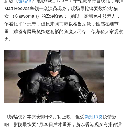
新版《
蝙蝠侠
》电影昨晚（23日）于伦敦举行首映礼，导演
Matt Reeves率领一众演员现身，现场最抢镜要数饰演“猫
女”（Catwoman）的ZoëKravit，她以一袭黑色礼服示人，
乍看似平平无奇，但原来胸前剪裁相当别致，性感在细节
里，难怪有网民笑指这套衫的角度太刁钻，似考验大家观察
力。
《蝙蝠侠》本来安排于3月初上映，但受
新冠肺炎
疫情影
响，影院最快要4月20日后才重开，所以香港观众有排都没