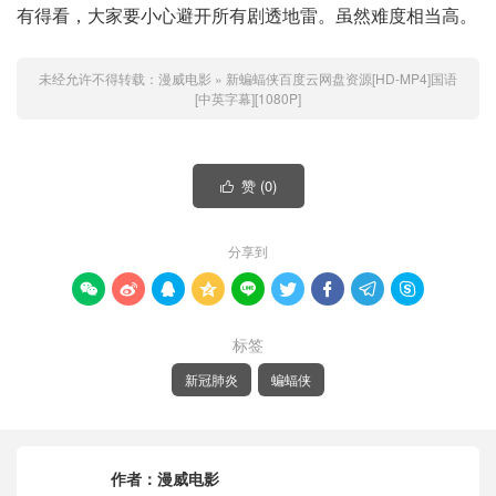
有得看，大家要小心避开所有剧透地雷。虽然难度相当高。
未经允许不得转载：
漫威电影
»
新蝙蝠侠百度云网盘资源[HD-MP4]国语
[中英字幕][1080P]
赞 (
0
)

分享到









标签
新冠肺炎
蝙蝠侠
作者：
漫威电影