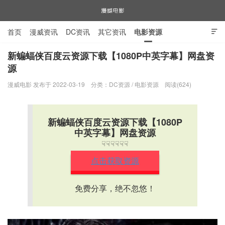
首页
漫威资讯
DC资讯
其它资讯
电影资源

电视剧资源
漫威图片
新蝙蝠侠百度云资源下载【1080P中英字幕】网盘资
源
漫威电影
漫威电影 发布于 2022-03-19
分类：
DC资源
/
电影资源
阅读(624)
新蝙蝠侠百度云资源下载【1080P
中英字幕】网盘资源
☟☟☟☟☟☟
点击获取资源
免费分享，绝不忽悠！