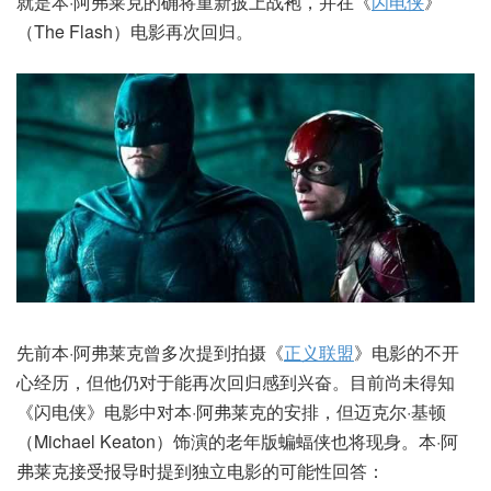
就是本·阿弗莱克的确将重新披上战袍，并在《
闪电侠
》
（The Flash）电影再次回归。
先前本·阿弗莱克曾多次提到拍摄《
正义联盟
》电影的不开
心经历，但他仍对于能再次回归感到兴奋。目前尚未得知
《闪电侠》电影中对本·阿弗莱克的安排，但迈克尔·基顿
（Michael Keaton）饰演的老年版蝙蝠侠也将现身。本·阿
弗莱克接受报导时提到独立电影的可能性回答：