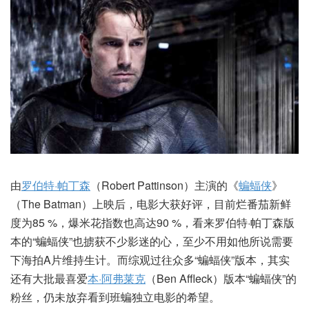
由
罗伯特·帕丁森
（Robert Pattinson）主演的《
蝙蝠侠
》
（The Batman）上映后，电影大获好评，目前烂番茄新鲜
度为85 %，爆米花指数也高达90 %，看来罗伯特·帕丁森版
本的“蝙蝠侠”也掳获不少影迷的心，至少不用如他所说需要
下海拍A片维持生计。而综观过往众多“蝙蝠侠”版本，其实
还有大批最喜爱
本·阿弗莱克
（Ben Affleck）版本“蝙蝠侠”的
粉丝，仍未放弃看到班蝙独立电影的希望。