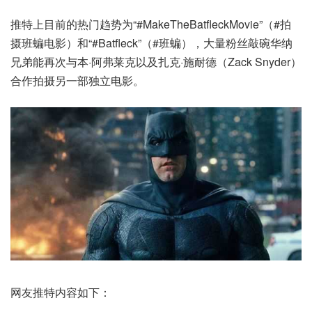
推特上目前的热门趋势为“#MakeTheBatfleckMovie”（#拍
摄班蝙电影）和“#Batfleck”（#班蝙），大量粉丝敲碗华纳
兄弟能再次与本·阿弗莱克以及扎克·施耐德（Zack Snyder）
合作拍摄另一部独立电影。
网友推特内容如下：