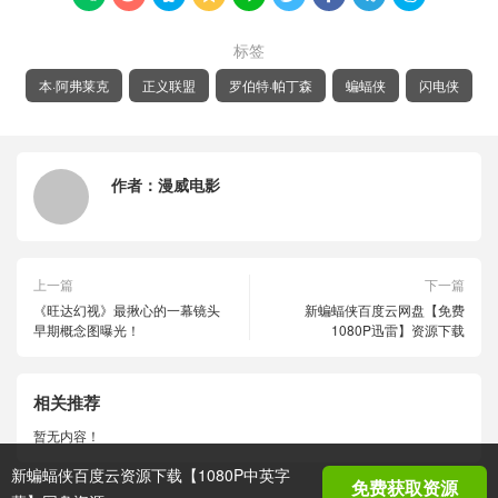
标签
本·阿弗莱克
正义联盟
罗伯特·帕丁森
蝙蝠侠
闪电侠
作者：
漫威电影
上一篇
下一篇
《旺达幻视》最揪心的一幕镜头
新蝙蝠侠百度云网盘【免费
早期概念图曝光！
1080P迅雷】资源下载
相关推荐
暂无内容！
新蝙蝠侠百度云资源下载【1080P中英字
免费获取资源