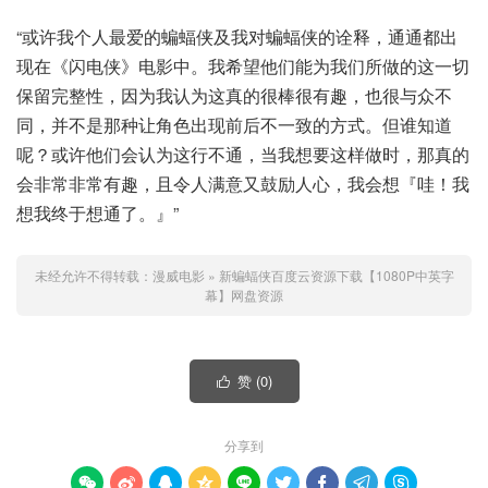
“或许我个人最爱的蝙蝠侠及我对蝙蝠侠的诠释，通通都出
现在《闪电侠》电影中。我希望他们能为我们所做的这一切
保留完整性，因为我认为这真的很棒很有趣，也很与众不
同，并不是那种让角色出现前后不一致的方式。但谁知道
呢？或许他们会认为这行不通，当我想要这样做时，那真的
会非常非常有趣，且令人满意又鼓励人心，我会想『哇！我
想我终于想通了。』”
未经允许不得转载：
漫威电影
»
新蝙蝠侠百度云资源下载【1080P中英字
幕】网盘资源
赞 (
0
)

分享到








