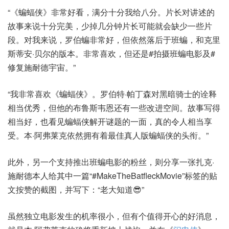
“《蝙蝠侠》非常好看，满分十分我给八分。片长对讲述的
故事来说十分完美，少掉几分钟片长可能就会缺少一些片
段。对我来说，罗伯蝙非常好，但依然落后于班蝙，和克里
斯蒂安·贝尔的版本。非常喜欢，但还是#拍摄班蝙电影及#
修复施耐德宇宙。”
“我非常喜欢《蝙蝠侠》。罗伯特·帕丁森对黑暗骑士的诠释
相当优秀，但他的布鲁斯韦恩还有一些改进空间。故事写得
相当好，也看见蝙蝠侠解开谜题的一面，真的令人相当享
受。本·阿弗莱克依然拥有着最佳真人版蝙蝠侠的头衔。”
此外，另一个支持推出班蝙电影的粉丝，则分享一张扎克·
施耐德本人给其中一篇“#MakeTheBatfleckMovie”标签的贴
文按赞的截图，并写下：“老大知道😎”
虽然独立电影发生的机率很小，但有个值得开心的好消息，