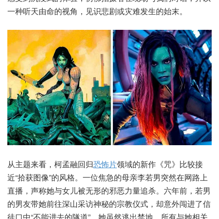
一种听天由命的视角，见识悲剧或灾难发生的始末。
从主题来看，柯孟融回归
恐怖片
领域的新作《咒》比较接
近“拾获图像”的风格。一位焦急的母亲李若男突然在网路上
直播，声称她与女儿被无形的邪恶力量追杀。六年前，若男
的男友带她前往深山采访神秘的宗教仪式，却意外闯进了信
徒口中“不能进去的隧道”。她虽然逃出禁地，所有与她相关