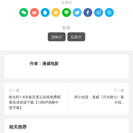
分享到









标签
恐怖片
纪录片
作者：
漫威电影
上一篇
下一篇
欧比旺1-6全集百度云在线免费观
胆小勿进，漫威《月光骑士》新
看高清资源下载【1280P清晰中
片段...
英字幕】
相关推荐