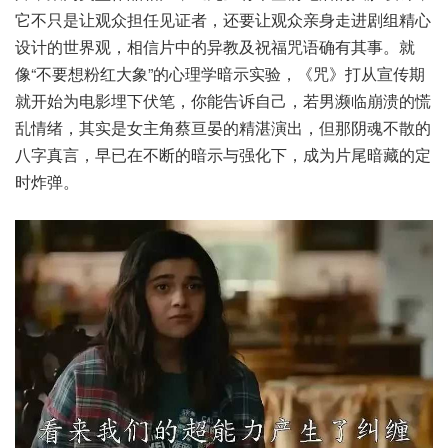
它不只是让观众担任见证者，还要让观众亲身走进剧组精心
设计的世界观，相信片中的异教及祝福咒语确有其事。就
像“不要想粉红大象”的心理学暗示实验，《咒》打从宣传期
就开始为电影埋下伏笔，你能告诉自己，若男濒临崩溃的慌
乱情绪，其实是女主角蔡亘晏的精湛演出，但那阴魂不散的
八字真言，早已在不断的暗示与强化下，成为片尾暗藏的定
时炸弹。