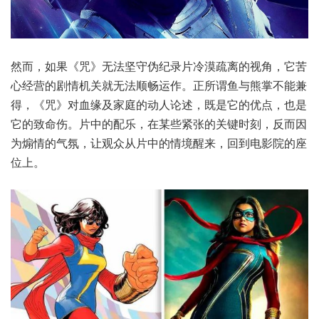
然而，如果《咒》无法坚守伪纪录片冷漠疏离的视角，它苦
心经营的剧情机关就无法顺畅运作。正所谓鱼与熊掌不能兼
得，《咒》对血缘及家庭的动人论述，既是它的优点，也是
它的致命伤。片中的配乐，在某些紧张的关键时刻，反而因
为煽情的气氛，让观众从片中的情境醒来，回到电影院的座
位上。