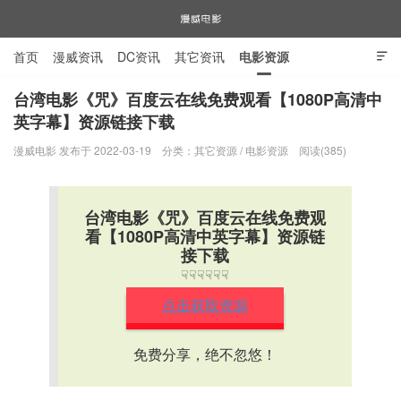
首页
漫威资讯
DC资讯
其它资讯
电影资源

电视剧资源
漫威图片
台湾电影《咒》百度云在线免费观看【1080P高清中
英字幕】资源链接下载
漫威电影
漫威电影 发布于 2022-03-19
分类：
其它资源
/
电影资源
阅读(385)
台湾电影《咒》百度云在线免费观
看【1080P高清中英字幕】资源链
接下载
☟☟☟☟☟☟
点击获取资源
免费分享，绝不忽悠！