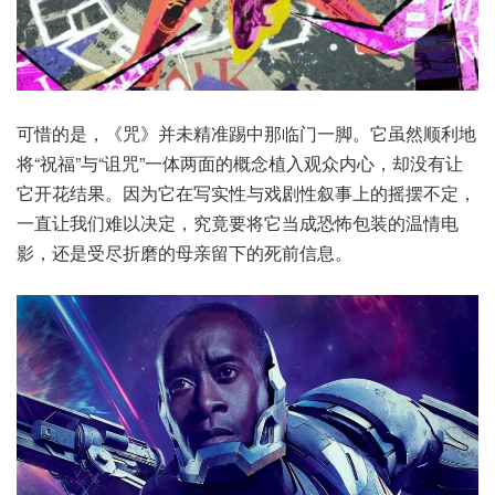
可惜的是，《咒》并未精准踢中那临门一脚。它虽然顺利地
将“祝福”与“诅咒”一体两面的概念植入观众内心，却没有让
它开花结果。因为它在写实性与戏剧性叙事上的摇摆不定，
一直让我们难以决定，究竟要将它当成恐怖包装的温情电
影，还是受尽折磨的母亲留下的死前信息。