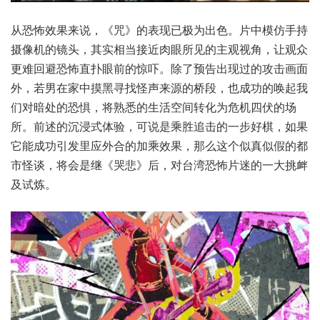
从恐怖效果来说，《咒》的表现已极为出色。片中模仿手持
摄像机的镜头，其实相当接近肉眼所见的主观视角，让观众
更难回避恐怖直扑眼前的惊吓。除了预告出现过的攻击画面
外，若男在家中摸黑寻找怪声来源的桥段，也成功的唤起我
们对暗处的恐惧，将熟悉的生活空间转化为危机四伏的场
所。前述的沉浸式体验，可说是乘胜追击的一步好棋，如果
它能成功引发里应外合的加乘效果，那么这个似真似假的都
市怪谈，将会是继《哭悲》后，对台湾恐怖片迷的一大挑衅
及试炼。