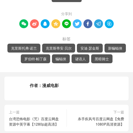
分享到









标签
克里斯托弗·诺兰
克里斯蒂安·贝尔
安迪·瑟金斯
新蝙蝠侠
罗伯特·帕丁森
蝙蝠侠
谜语人
黑暗骑士
作者：
漫威电影
上一篇
下一篇
台湾恐怖电影《咒》百度云网盘
杀手疾风号百度云网盘【免费
资源中英字幕【1280p超高清】
1080P高清资源】