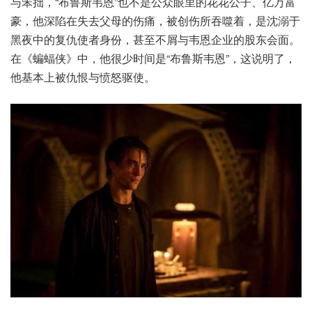
与笨拙，“布鲁斯韦恩”也不是公众眼里的花花公子、亿万富
豪，他深陷在失去父母的伤痛，被创伤所吞噬着，是沈溺于
黑夜中的复仇使者身份，甚至不屑与韦恩企业的股东会面。
在《蝙蝠侠》中，他很少时间是“布鲁斯韦恩”，这说明了，
他基本上被仇恨与愤怒驱使。