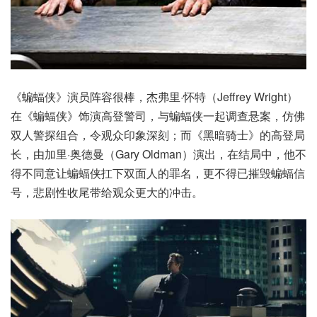
《蝙蝠侠》演员阵容很棒，杰弗里·怀特（Jeffrey Wright）
在《蝙蝠侠》饰演高登警司，与蝙蝠侠一起调查悬案，仿佛
双人警探组合，令观众印象深刻；而《黑暗骑士》的高登局
长，由加里·奥德曼（Gary Oldman）演出，在结局中，他不
得不同意让蝙蝠侠扛下双面人的罪名，更不得已摧毁蝙蝠信
号，悲剧性收尾带给观众更大的冲击。