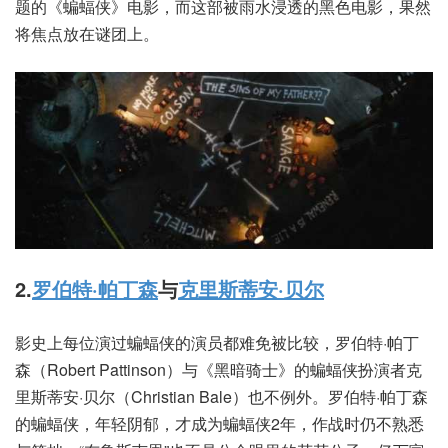
题的《蝙蝠侠》电影，而这部被雨水浸透的黑色电影，果然
将焦点放在谜团上。
2.
罗伯特·帕丁森
与
克里斯蒂安·贝尔
影史上每位演过蝙蝠侠的演员都难免被比较，罗伯特·帕丁
森（Robert Pattinson）与《黑暗骑士》的蝙蝠侠扮演者克
里斯蒂安·贝尔（Christian Bale）也不例外。罗伯特·帕丁森
的蝙蝠侠，年轻阴郁，才成为蝙蝠侠2年，作战时仍不熟悉