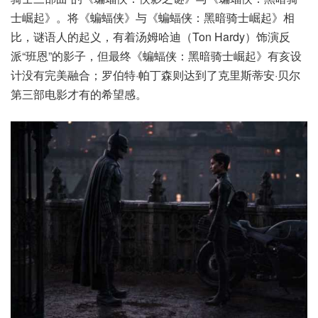
士崛起》。将《蝙蝠侠》与《蝙蝠侠：黑暗骑士崛起》相
比，谜语人的起义，有着汤姆哈迪（Ton Hardy）饰演反
派“班恩”的影子，但最终《蝙蝠侠：黑暗骑士崛起》有亥设
计没有完美融合；罗伯特·帕丁森则达到了克里斯蒂安·贝尔
第三部电影才有的希望感。