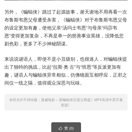
另外，《蝙蝠侠》跳过了起源故事，谢天谢地不用再看一次
布鲁斯韦恩父母遭受杀害，《蝙蝠侠》对于布鲁斯韦恩父母
的设定更加有趣，使他父亲“汤玛士韦恩”与母亲“玛莎韦
恩”变得更加复杂，不再是单一的慈善事业英雄，没降低悲
剧色彩，更多了不少神秘阴谋。
来说说谜语人，即使不是小丑级别，也很迷人，对蝙蝠侠提
出了独特的挑战，比起“拉斯·奥·古”与“班恩”等反派更加有
趣，谜语人与蝙蝠侠异常相似，仿佛镜面互相呼应，正邪之
间仅一线之隔，值得观众深思与玩味。
未经允许不得转载：
漫威电影
»
新蝙蝠侠百度云网盘〖MP4高清中英字幕
资源〗
赞 (
0
)
