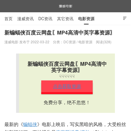
首页
漫威资讯
DC资讯
其它资讯
电影资源

电视剧资源
漫威图片
新蝙蝠侠百度云网盘〖MP4高清中英字幕资源〗
漫威电影 发布于 2022-03-22
分类：
DC资源
/
电影资源
阅读(328)
漫威电影
新蝙蝠侠百度云网盘〖MP4高清中
英字幕资源〗
☟☟☟☟☟☟
点击获取资源
免费分享，绝不忽悠！
最新的《
蝙蝠侠
》电影上映后，写实黑暗的风格，大受粉丝