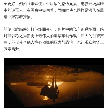
至更好。例如《蝙蝠侠》中浓浓的恐怖元素，电影开场黑暗
中的谜语人，在黑暗中窥伺着，而蝙蝠侠也同样是潜伏在黑
暗中跟踪着猎物。
即便《蝙蝠侠》打斗场面变少，但片中的飞车追逐场面，绝
对可以称之为影史上最伟大的蝙蝠车动作戏，巨大的引擎声
响，不仅带企鹅人惊心动魄的压力与恐惧，也让观众的肾上
腺素飚升。