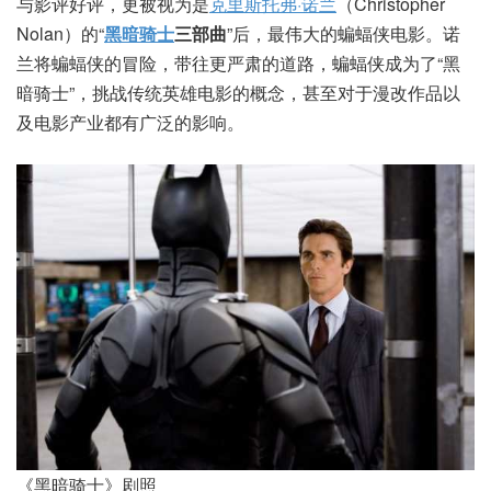
与影评好评，更被视为是
克里斯托弗·诺兰
（Christopher
Nolan）的“
黑暗骑士
三部曲
”后，最伟大的蝙蝠侠电影。诺
兰将蝙蝠侠的冒险，带往更严肃的道路，蝙蝠侠成为了“黑
暗骑士”，挑战传统英雄电影的概念，甚至对于漫改作品以
及电影产业都有广泛的影响。
《黑暗骑士》剧照