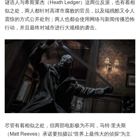
谜语人与希斯莱杰（Heath Ledger）这两位反派，也有着相
似之处，两人都针对高谭市腐败的官员，以及端残酷又令人
震惊的方式公开处刑；两人也都会使用网络与新闻传播恐怖
行动，并且最终对城市进行大规模的袭击。
尽管有着相似之处，但两部电影极为不同，马特·里夫斯
（Matt Reeves）承诺要拍摄以“世界上最伟大的侦探”为主