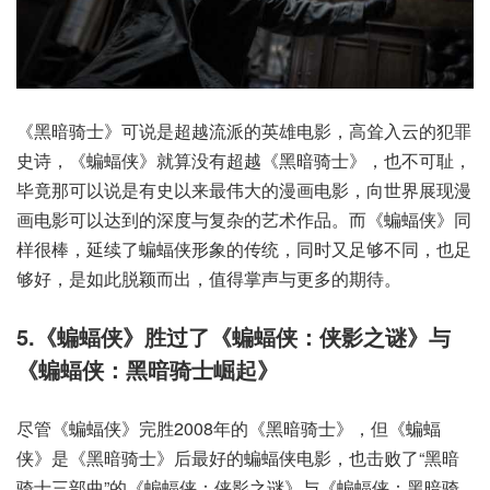
《黑暗骑士》可说是超越流派的英雄电影，高耸入云的犯罪
史诗，《蝙蝠侠》就算没有超越《黑暗骑士》，也不可耻，
毕竟那可以说是有史以来最伟大的漫画电影，向世界展现漫
画电影可以达到的深度与复杂的艺术作品。而《蝙蝠侠》同
样很棒，延续了蝙蝠侠形象的传统，同时又足够不同，也足
够好，是如此脱颖而出，值得掌声与更多的期待。
5.《蝙蝠侠》胜过了《蝙蝠侠：侠影之谜》与
《蝙蝠侠：黑暗骑士崛起》
尽管《蝙蝠侠》完胜2008年的《黑暗骑士》，但《蝙蝠
侠》是《黑暗骑士》后最好的蝙蝠侠电影，也击败了“黑暗
骑士三部曲”的《蝙蝠侠：侠影之谜》与《蝙蝠侠：黑暗骑