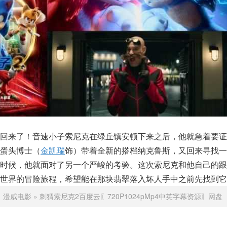
又回来了！音速小子索尼克在绿丘镇安顿下来之后，他就急着要证
蛋头博士（
金凯瑞
饰）带着全新的搭档纳克鲁斯，又回来寻找一
的时候，他就面对了另一个严峻的考验。这次索尼克和他自己的跟
世界的冒险旅程，希望能在那块翡翠落入坏人手中之前先找到它
：
漫威电影
»
刺猬索尼克2百度云〖720P1024pMp4中英字幕资源〗网盘