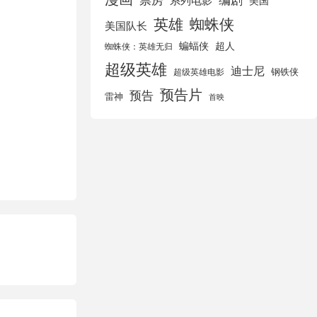
美国
英雄
蜘蛛侠
美国队长
蝙蝠侠
超人
蜘蛛侠：英雄无归
超级英雄
迪士尼
钢铁侠
超级英雄电影
预告片
预告
雷神
首映