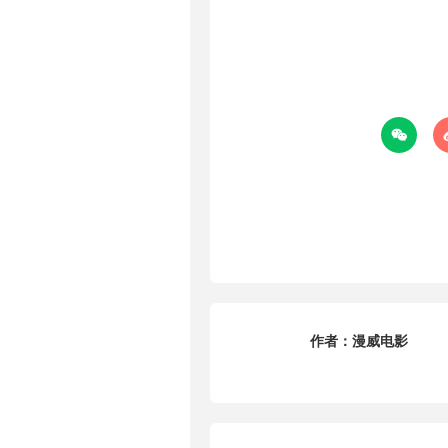

作者：
漫威电影