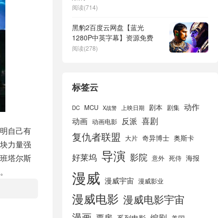
阅读(714)
黑豹2百度云网盘【蓝光
1280P中英字幕】资源免费
阅读(278)
标签云
动作
剧本
MCU
剧集
DC
X战警
上映日期
喜剧
动画
反派
动画电影
明自己有
复仇者联盟
奇异博士
奥斯卡
大片
块力量强
导演
好莱坞
影院
班塔尔斯
海报
死侍
意外
。
漫威
漫威宇宙
漫威影业
漫威电影
漫威电影宇宙
漫画
票房
编剧
系列电影