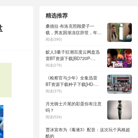
精选推荐
盘
桑德拉·布洛克照顾爱子一
载，男友因渐冻症辞世，年仅
57岁
阅读(390)
蚁人3量子狂潮百度云网盘迅
雷BT资源下载[BD720P-
1080P中文完整版]
阅读(276)
《检察官与少年》全集迅雷
BT资源下载种子下载[HD-
1280P超清]百度云资源下载
阅读(376)
月光骑士片尾的彩蛋你有注意
吗？
阅读(534)
贾冰宣布为《毒液3》配音：这次玩个风格超
酷的