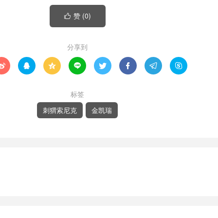
赞 (
0
)

分享到








标签
刺猬索尼克
金凯瑞